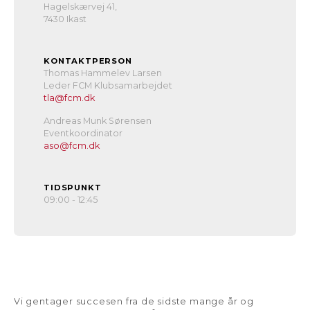
Hagelskærvej 41,
7430 Ikast
KONTAKTPERSON
Thomas Hammelev Larsen
Leder FCM Klubsamarbejdet
tla@fcm.dk
Andreas Munk Sørensen
Eventkoordinator
aso@fcm.dk
TIDSPUNKT
09:00 - 12:45
Vi gentager succesen fra de sidste mange år og