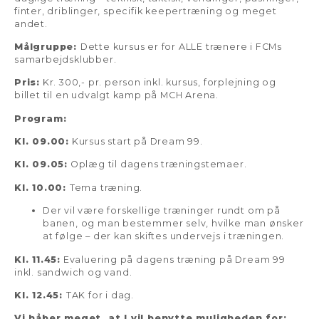
finter, driblinger, specifik keepertræning og meget
andet.
Målgruppe:
Dette kursus er for ALLE trænere i FCMs
samarbejdsklubber.
Pris:
Kr. 300,- pr. person inkl. kursus, forplejning og
billet til en udvalgt kamp på MCH Arena.
Program
:
Kl. 09.00:
Kursus start på Dream 99.
Kl. 09.05:
Oplæg til dagens træningstemaer.
Kl. 10.00:
Tema træning.
Der vil være forskellige træninger rundt om på
banen, og man bestemmer selv, hvilke man ønsker
at følge – der kan skiftes undervejs i træningen.
Kl. 11.45:
Evaluering på dagens træning på Dream 99
inkl. sandwich og vand.
Kl. 12.45:
TAK for i dag.
Vi håber meget, at I vil benytte muligheden for: