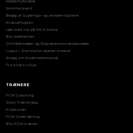
Medlemsfordele
Sommerevent
Besøg af Superliga- og akademispillere
Klubudflugten
Løb med ind på MCH Arena
Bliv boldhenter
Områdemøder og Repræsentantskabsmøde
Lupus – Danmarks sejeste maskot
Ansøg om klubmedlemskab
Fra klub til klub
TRÆNERE
FCM Coaching
Store Trænerdag
Klubkurser
FCM Ulvetræning
Bliv FCM-træner