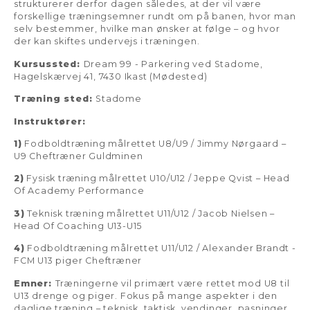
strukturerer derfor dagen således, at der vil være
forskellige træningsemner rundt om på banen, hvor man
selv bestemmer, hvilke man ønsker at følge – og hvor
der kan skiftes undervejs i træningen.
Kursussted:
Dream 99 - Parkering ved Stadome,
Hagelskærvej 41, 7430 Ikast (Mødested)
Træning sted:
Stadome
Instruktører:
1)
Fodboldtræning målrettet U8/U9 / Jimmy Nørgaard –
U9 Cheftræner Guldminen
2)
Fysisk træning målrettet U10/U12 / Jeppe Qvist – Head
Of Academy Performance
3)
Teknisk træning målrettet U11/U12 / Jacob Nielsen –
Head Of Coaching U13-U15
4)
Fodboldtræning målrettet U11/U12 / Alexander Brandt -
FCM U13 piger Cheftræner
Emner:
Træningerne vil primært være rettet mod U8 til
U13 drenge og piger. Fokus på mange aspekter i den
daglige træning – teknisk, taktisk, vendinger, pasninger,