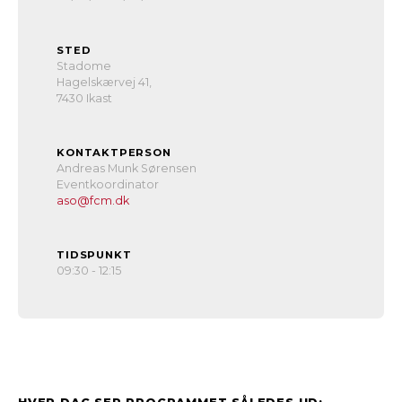
STED
Stadome
Hagelskærvej 41,
7430 Ikast
KONTAKTPERSON
Andreas Munk Sørensen
Eventkoordinator
aso@fcm.dk
TIDSPUNKT
09:30 - 12:15