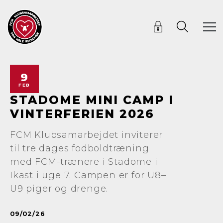
9
FEB
STADOME MINI CAMP I
VINTERFERIEN 2026
FCM Klubsamarbejdet inviterer
til tre dages fodboldtræning
med FCM-trænere i Stadome i
Ikast i uge 7. Campen er for U8–
U9 piger og drenge.
09/02/26