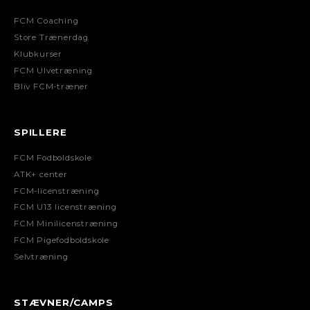
FCM Coaching
Store Trænerdag
Klubkurser
FCM Ulvetræning
Bliv FCM-træner
SPILLERE
FCM Fodboldskole
ATK+ center
FCM-licenstræning
FCM U13 licenstræning
FCM Minilicenstræning
FCM Pigefodboldskole
Selvtræning
STÆVNER/CAMPS