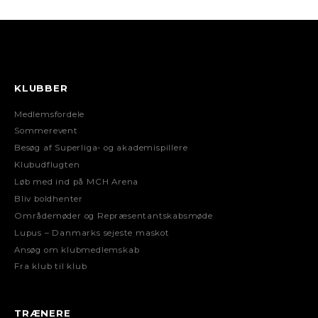
KLUBBER
Medlemsfordele
Sommerevent
Besøg af Superliga- og akademispillere
Klubudflugten
Løb med ind på MCH Arena
Bliv boldhenter
Områdemøder og Repræsentantskabsmøde
Lupus – Danmarks sejeste maskot
Ansøg om klubmedlemskab
Fra klub til klub
TRÆNERE