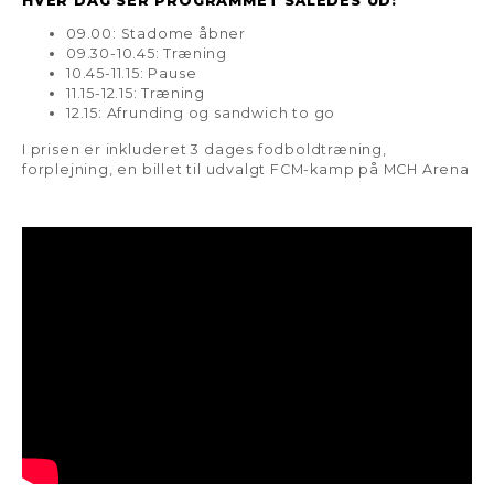
HVER DAG SER PROGRAMMET SÅLEDES UD:
09.00: Stadome åbner
09.30-10.45: Træning
10.45-11.15: Pause
11.15-12.15: Træning
12.15: Afrunding og sandwich to go
I prisen er inkluderet 3 dages fodboldtræning,
forplejning, en billet til udvalgt FCM-kamp på MCH Arena