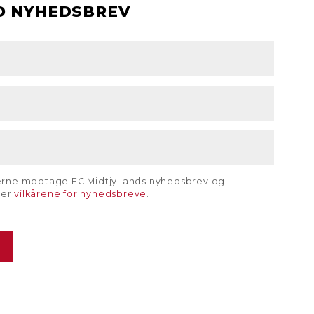
D NYHEDSBREV
gerne modtage FC Midtjyllands nyhedsbrev og
rer
vilkårene for nyhedsbreve
.