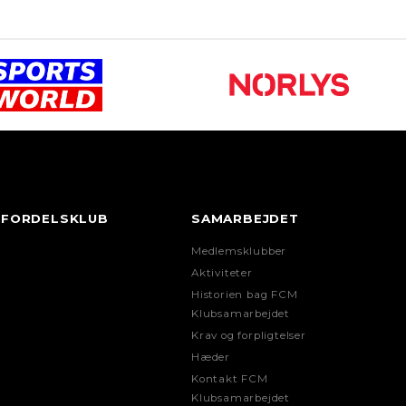
FORDELSKLUB
SAMARBEJDET
Medlemsklubber
Aktiviteter
Historien bag FCM
Klubsamarbejdet
Krav og forpligtelser
Hæder
Kontakt FCM
Klubsamarbejdet