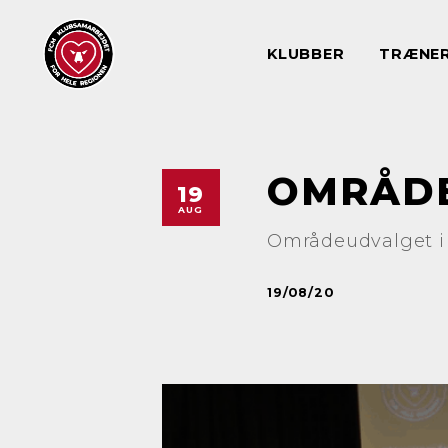
KLUBBER
TRÆNE
OMRÅDE
19
AUG
Områdeudvalget i 
19/08/20