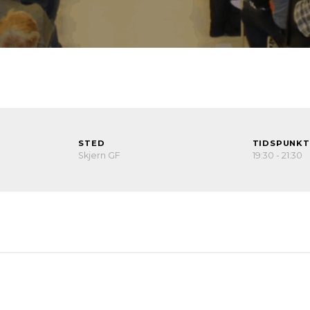
STED
TIDSPUNKT
Skjern GF
19:30 - 21:30