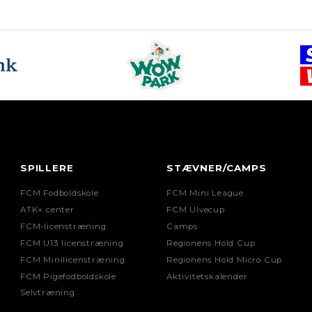
SPILLERE
STÆVNER/CAMPS
FCM Fodboldskole
FCM Mini League
ATK+ center
FCM Ulvecup
FCM-licenstræning
Camps
FCM U13 licenstræning
Regionens Hold Cup
FCM Minilicenstræning
Regionens Hold Micro Cup
FCM Pigefodboldskole
Aktivitetskalender
Selvtræning