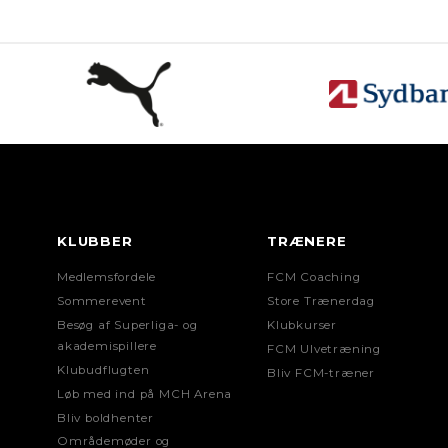
KLUBBER
TRÆNERE
Medlemsfordele
FCM Coaching
Sommerevent
Store Trænerdag
Besøg af Superliga- og
Klubkurser
akademispillere
FCM Ulvetræning
Klubudflugten
Bliv FCM-træner
Løb med ind på MCH Arena
Bliv boldhenter
Områdemøder og