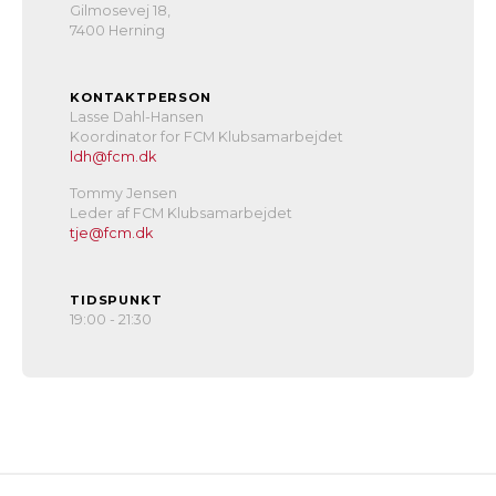
Gilmosevej 18,
7400 Herning
KONTAKTPERSON
Lasse Dahl-Hansen
Koordinator for FCM Klubsamarbejdet
ldh@fcm.dk
Tommy Jensen
Leder af FCM Klubsamarbejdet
tje@fcm.dk
TIDSPUNKT
19:00 - 21:30