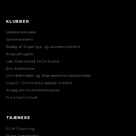
KLUBBER
Medlemsfordele
Sommerevent
Besøg af Superliga- og akademispillere
Klubudflugten
Løb med ind på MCH Arena
Bliv boldhenter
Områdemøder og Repræsentantskabsmøde
Lupus – Danmarks sejeste maskot
Ansøg om klubmedlemskab
Fra klub til klub
TRÆNERE
FCM Coaching
Store Trænerdag