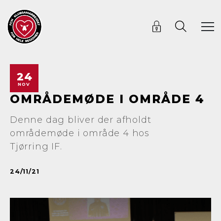
24
NOV
OMRÅDEMØDE I OMRÅDE 4
Denne dag bliver der afholdt
områdemøde i område 4 hos
Tjørring IF.
24/11/21