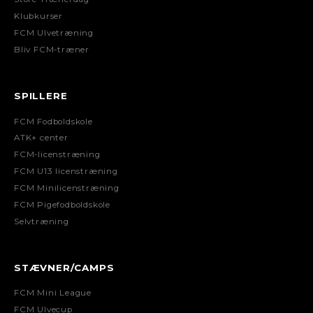
Klubkurser
FCM Ulvetræning
Bliv FCM-træner
SPILLERE
FCM Fodboldskole
ATK+ center
FCM-licenstræning
FCM U13 licenstræning
FCM Minilicenstræning
FCM Pigefodboldskole
Selvtræning
STÆVNER/CAMPS
FCM Mini League
FCM Ulvecup