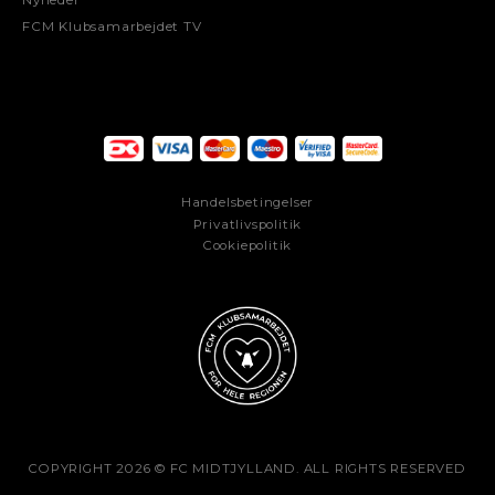
Nyheder
FCM Klubsamarbejdet TV
Handelsbetingelser
Privatlivspolitik
Cookiepolitik
COPYRIGHT 2026 © FC MIDTJYLLAND. ALL RIGHTS RESERVED