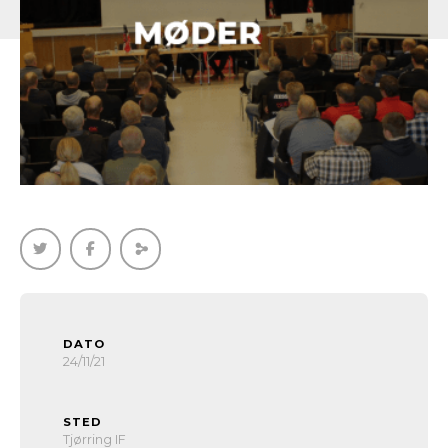
DATO
24/11/21
STED
Tjørring IF