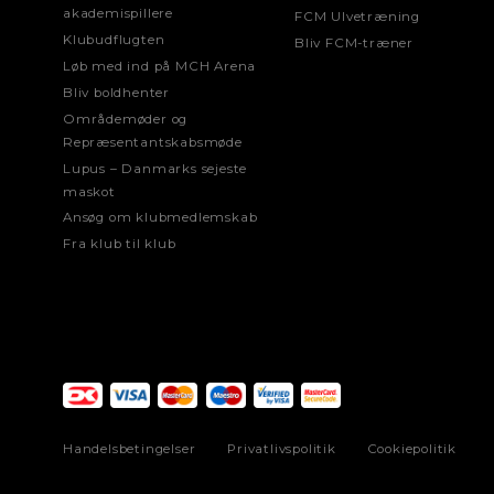
akademispillere
FCM Ulvetræning
Klubudflugten
Bliv FCM-træner
Løb med ind på MCH Arena
Bliv boldhenter
Områdemøder og
Repræsentantskabsmøde
Lupus – Danmarks sejeste
maskot
Ansøg om klubmedlemskab
Fra klub til klub
Handelsbetingelser
Privatlivspolitik
Cookiepolitik