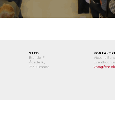
STED
KONTAKTP
Brande IF
Victoria Bun
Ågade 16,
Eventkoordi
7330 Brande
vbo@fcm.dk