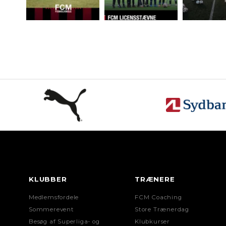
KLUBBER
TRÆNERE
Medlemsfordele
FCM Coaching
Sommerevent
Store Trænerdag
Besøg af Superliga- og
Klubkurser