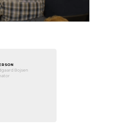
ERSON
dgaard Bojsen
nator