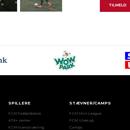
SPILLERE
STÆVNER/CAMPS
FCM Fodboldskole
FCM Mini League
ATK+ center
FCM Ulvecup
FCM-licenstræning
Camps