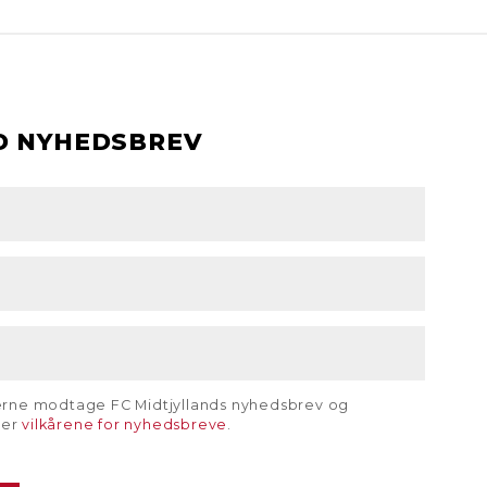
D NYHEDSBREV
gerne modtage FC Midtjyllands nyhedsbrev og
rer
vilkårene for nyhedsbreve
.