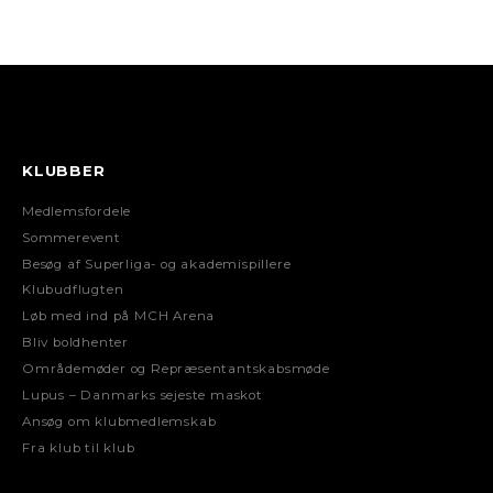
KLUBBER
Medlemsfordele
Sommerevent
Besøg af Superliga- og akademispillere
Klubudflugten
Løb med ind på MCH Arena
Bliv boldhenter
Områdemøder og Repræsentantskabsmøde
Lupus – Danmarks sejeste maskot
Ansøg om klubmedlemskab
Fra klub til klub