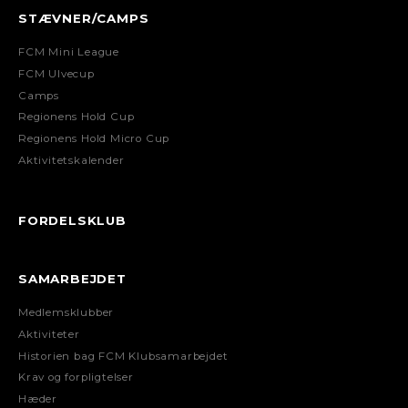
STÆVNER/CAMPS
FCM Mini League
FCM Ulvecup
Camps
Regionens Hold Cup
Regionens Hold Micro Cup
Aktivitetskalender
FORDELSKLUB
SAMARBEJDET
Medlemsklubber
Aktiviteter
Historien bag FCM Klubsamarbejdet
Krav og forpligtelser
Hæder