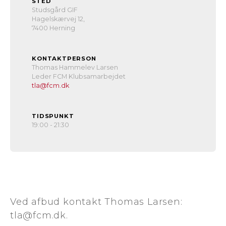
STED
Studsgård GIF
Hagelskærvej 12,
7400 Herning
KONTAKTPERSON
Thomas Hammelev Larsen
Leder FCM Klubsamarbejdet
tla@fcm.dk
TIDSPUNKT
19:00 - 21:30
Ved afbud kontakt Thomas Larsen:
tla@fcm.dk.