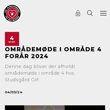
4
MAR
OMRÅDEMØDE I OMRÅDE 4
FORÅR 2024
Denne dag bliver der afholdt
områdemøde i område 4 hos
Studsgård GIF.
04/03/24