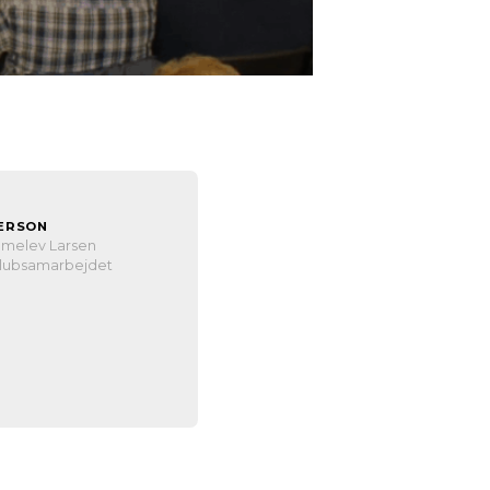
ERSON
melev Larsen
lubsamarbejdet