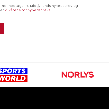
gerne modtage FC Midtjyllands nyhedsbrev og
rer
vilkårene for nyhedsbreve
.