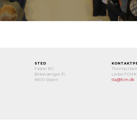
STED
KONTAKTP
Faster BG
Thomas Ham
Birkevænget 31,
Leder FCM K
6900 Skjern
tla@fcm.dk