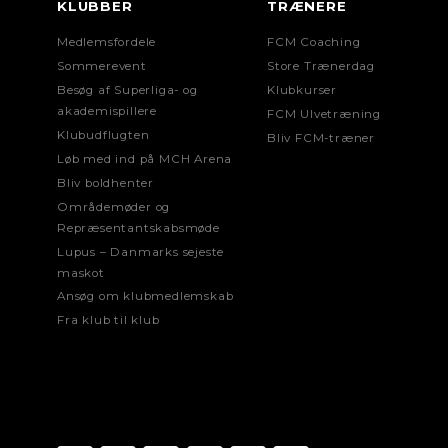
KLUBBER
TRÆNERE
Medlemsfordele
FCM Coaching
Sommerevent
Store Trænerdag
Besøg af Superliga- og
Klubkurser
akademispillere
FCM Ulvetræning
Klubudflugten
Bliv FCM-træner
Løb med ind på MCH Arena
Bliv boldhenter
Områdemøder og
Repræsentantskabsmøde
Lupus – Danmarks sejeste
maskot
Ansøg om klubmedlemskab
Fra klub til klub