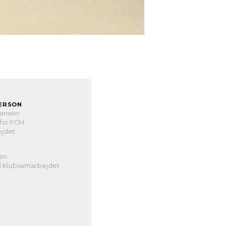
ERSON
Hansen
for FCM
jdet
en
M Klubsamarbejdet