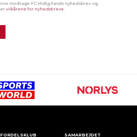
gerne modtage FC Midtjyllands nyhedsbrev og
rer
vilkårene for nyhedsbreve
.
FORDELSKLUB
SAMARBEJDET