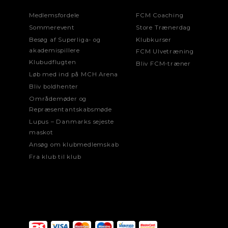
Medlemsfordele
FCM Coaching
Sommerevent
Store Trænerdag
Besøg af Superliga- og
Klubkurser
akademispillere
FCM Ulvetræning
Klubudflugten
Bliv FCM-træner
Løb med ind på MCH Arena
Bliv boldhenter
Områdemøder og
Repræsentantskabsmøde
Lupus – Danmarks sejeste
maskot
Ansøg om klubmedlemskab
Fra klub til klub