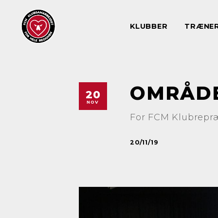
KLUBBER
TRÆNE
OMRÅDE
20
NOV
For FCM Klubrepræ
20/11/19