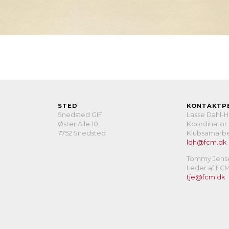
STED
KONTAKTP
Snedsted GIF
Lasse Dahl-
Øster Alle 10,
Koordinator 
7752 Snedsted
Klubsamarbe
ldh@fcm.dk
Tommy Jens
Leder af FC
tje@fcm.dk