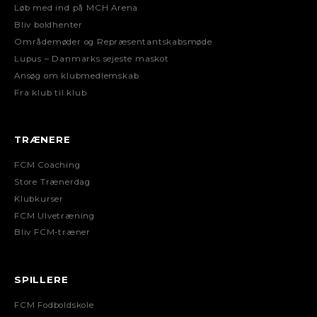
Løb med ind på MCH Arena
Bliv boldhenter
Områdemøder og Repræsentantskabsmøde
Lupus – Danmarks sejeste maskot
Ansøg om klubmedlemskab
Fra klub til klub
TRÆNERE
FCM Coaching
Store Trænerdag
Klubkurser
FCM Ulvetræning
Bliv FCM-træner
SPILLERE
FCM Fodboldskole