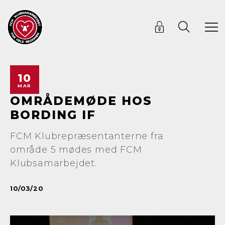
10
MAR
OMRÅDEMØDE HOS
BORDING IF
FCM Klubrepræsentanterne fra
område 5 mødes med FCM
Klubsamarbejdet.
10/03/20