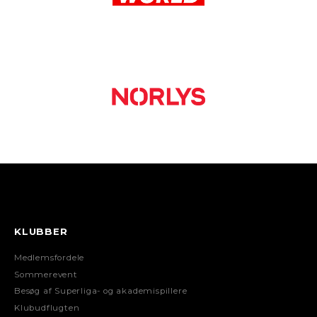
KLUBBER
Medlemsfordele
Sommerevent
Besøg af Superliga- og akademispillere
Klubudflugten