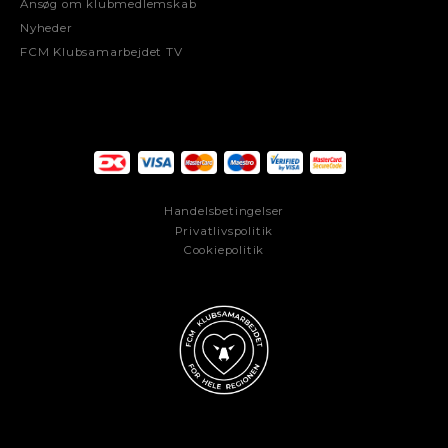
Ansøg om klubmedlemskab
Nyheder
FCM Klubsamarbejdet TV
Handelsbetingelser
Privatlivspolitik
Cookiepolitik