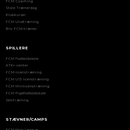
FCM Coaching
Store Trænerdag
Klubkurser
FCM Ulvetræning
Bliv FCM-træner
SPILLERE
FCM Fodboldskole
ATK+ center
FCM-licenstræning
FCM U13 licenstræning
FCM Minilicenstræning
FCM Pigefodboldskole
Selvtræning
STÆVNER/CAMPS
FCM Mini League