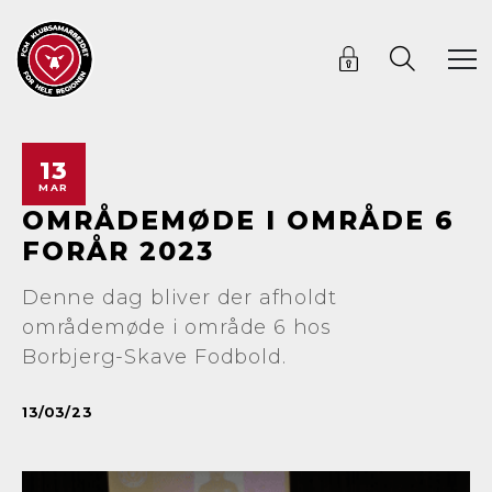
13
MAR
OMRÅDEMØDE I OMRÅDE 6
FORÅR 2023
Denne dag bliver der afholdt
områdemøde i område 6 hos
Borbjerg-Skave Fodbold.
13/03/23