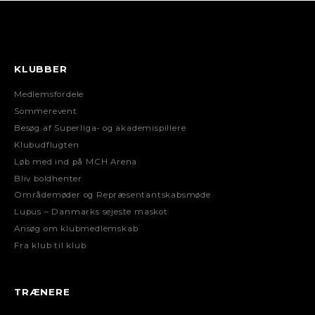
KLUBBER
Medlemsfordele
Sommerevent
Besøg af Superliga- og akademispillere
Klubudflugten
Løb med ind på MCH Arena
Bliv boldhenter
Områdemøder og Repræsentantskabsmøde
Lupus – Danmarks sejeste maskot
Ansøg om klubmedlemskab
Fra klub til klub
TRÆNERE