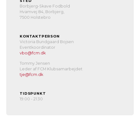
STED
Borbjerg-Skave Fodbold
Hvamvej 84, Borbjerg,
7500 Holstebro
KONTAKTPERSON
Victoria Bundgaard Bojsen
Eventkoordinator
vbo@fcm.dk
Tommy Jensen
Leder af FCM Klubsamarbejdet
tje@fcm.dk
TIDSPUNKT
19:00 - 21:30