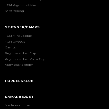
FCM Pigefodboldskole
Selvtræning
STÆVNER/CAMPS
FCM Mini League
FCM Ulvecup
Camps
Regionens Hold Cup
Regionens Hold Micro Cup
Aktivitetskalender
FORDELSKLUB
SAMARBEJDET
Medlemsklubber