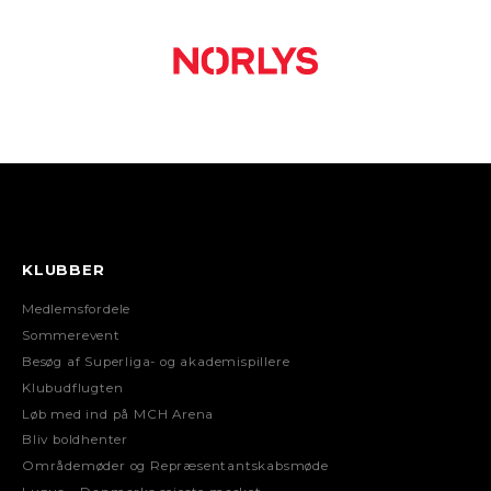
KLUBBER
Medlemsfordele
Sommerevent
Besøg af Superliga- og akademispillere
Klubudflugten
Løb med ind på MCH Arena
Bliv boldhenter
Områdemøder og Repræsentantskabsmøde