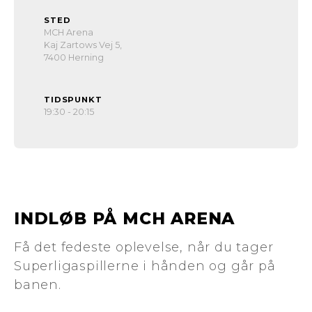
STED
MCH Arena
Kaj Zartows Vej 5,
7400 Herning
TIDSPUNKT
19:30 - 20:15
INDLØB PÅ MCH ARENA
Få det fedeste oplevelse, når du tager
Superligaspillerne i hånden og går på
banen.