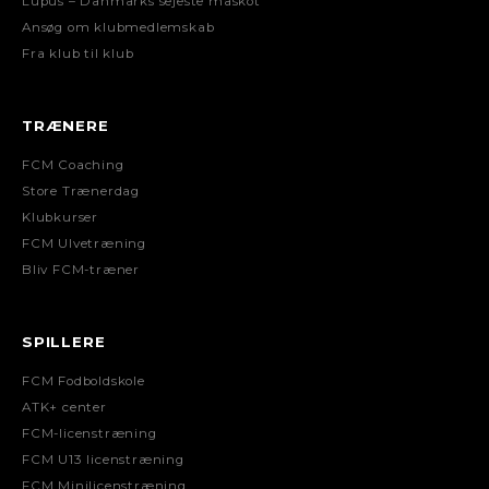
Lupus – Danmarks sejeste maskot
Ansøg om klubmedlemskab
Fra klub til klub
TRÆNERE
FCM Coaching
Store Trænerdag
Klubkurser
FCM Ulvetræning
Bliv FCM-træner
SPILLERE
FCM Fodboldskole
ATK+ center
FCM-licenstræning
FCM U13 licenstræning
FCM Minilicenstræning