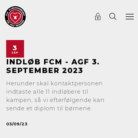
3
SEP
INDLØB FCM - AGF 3.
SEPTEMBER 2023
Herunder skal kontaktpersonen
indtaste alle 11 indløbere til
kampen, så vi efterfølgende kan
sende et diplom til børnene.
03/09/23