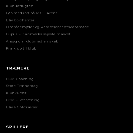
Klubudflugten
Løb med ind på MCH Arena
Bliv boldhenter
Områdemøder og Repræsentantskabsmøde
Lupus – Danmarks sejeste maskot
Ansøg om klubmedlemskab
Fra klub til klub
TRÆNERE
FCM Coaching
Store Trænerdag
Klubkurser
FCM Ulvetræning
Bliv FCM-træner
SPILLERE