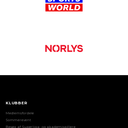
KLUBBER
Medlemsfordele
Sommerevent
Besøg af Superliga- og akademispillere