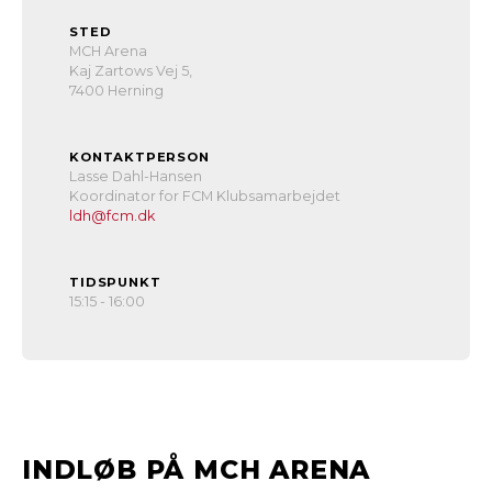
STED
MCH Arena
Kaj Zartows Vej 5,
7400 Herning
KONTAKTPERSON
Lasse Dahl-Hansen
Koordinator for FCM Klubsamarbejdet
ldh@fcm.dk
TIDSPUNKT
15:15 - 16:00
INDLØB PÅ MCH ARENA