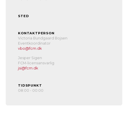
STED
KONTAKTPERSON
Victoria Bundgaard Bojsen
Eventkoordinator
vbo@fcm.dk
Jesper Sigen
FCM-licensansvarlig
jsi@fcm.dk
TIDSPUNKT
08:00 - 00:00