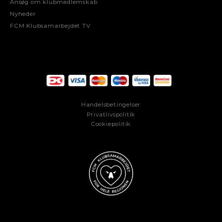
Ansøg om klubmedlemskab
Nyheder
FCM Klubsamarbejdet TV
Handelsbetingelser
Privatlivspolitik
Cookiepolitik