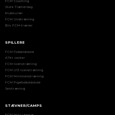
FCM Coaching
Store Trænerdag
Klubkurser
FCM Ulvetræning
Bliv FCM-træner
SPILLERE
FCM Fodboldskole
ATK+ center
FCM-licenstræning
FCM U13 licenstræning
FCM Minilicenstræning
FCM Pigefodboldskole
Selvtræning
STÆVNER/CAMPS
FCM Mini League