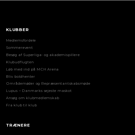
KLUBBER
Medlemsfordele
Sommerevent
Besøg af Superliga- og akademispillere
Klubudflugten
Løb med ind på MCH Arena
Bliv boldhenter
Områdemøder og Repræsentantskabsmøde
Lupus – Danmarks sejeste maskot
Ansøg om klubmedlemskab
Fra klub til klub
TRÆNERE