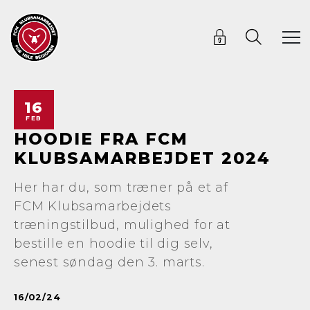
16
FEB
HOODIE FRA FCM
KLUBSAMARBEJDET 2024
Her har du, som træner på et af
FCM Klubsamarbejdets
træningstilbud, mulighed for at
bestille en hoodie til dig selv,
senest søndag den 3. marts.
16/02/24