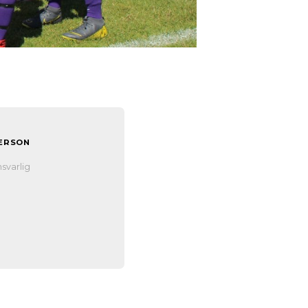
ERSON
n
svarlig