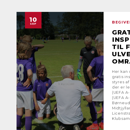
10
BEGIV
SEP
GRAT
INS
TIL 
ULV
OMRÅ
Her kan 
gratis i
styres a
der er l
(UEFA A-
(UEFA A-
Børneudv
Midtjyll
Licenstr
Klubsam