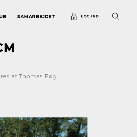
UB
SAMARBEJDET
LOG IND
CM
tyres af Thomas Bøg