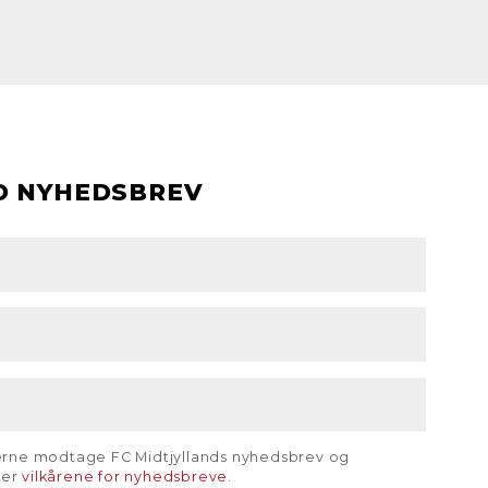
D NYHEDSBREV
gerne modtage FC Midtjyllands nyhedsbrev og
rer
vilkårene for nyhedsbreve
.