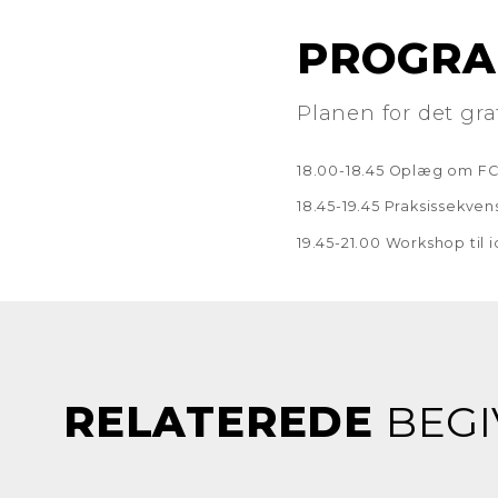
PROGR
Planen for det gra
18.00-18.45 Oplæg om FC
18.45-19.45 Praksissekve
19.45-21.00 Workshop til
RELATEREDE
BEGI