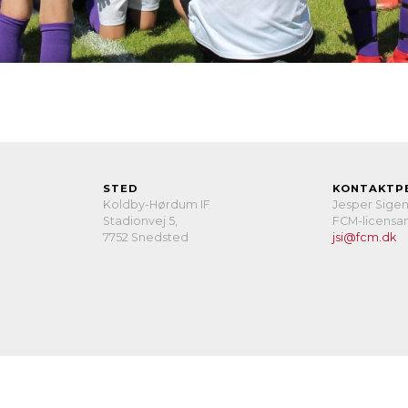
STED
KONTAKTP
Koldby-Hørdum IF
Jesper Sige
Stadionvej 5,
FCM-licensan
7752 Snedsted
jsi@fcm.dk