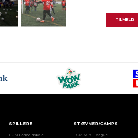
SPILLERE
STÆVNER/CAMPS
FCM Fodboldskole
FCM Mini League