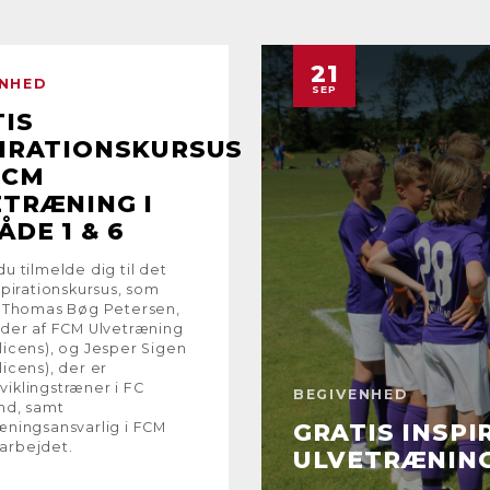
21
ENHED
SEP
IS
PIRATIONSKURSUS
FCM
ETRÆNING I
DE 1 & 6
du tilmelde dig til det
nspirationskursus, som
f Thomas Bøg Petersen,
eder af FCM Ulvetræning
licens), og Jesper Sigen
licens), der er
iklingstræner i FC
BEGIVENHED
and, samt
GRATIS INSPI
æningsansvarlig i FCM
arbejdet.
ULVETRÆNING