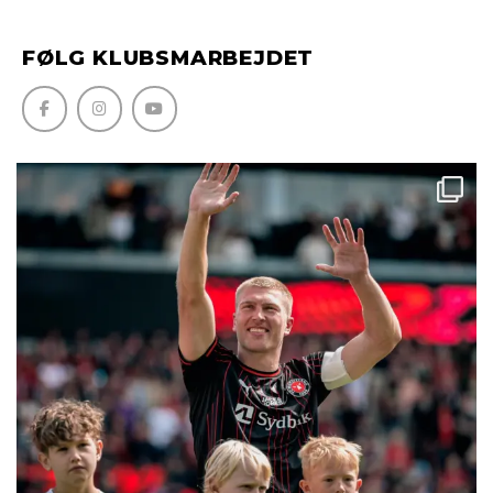
FØLG KLUBSMARBEJDET