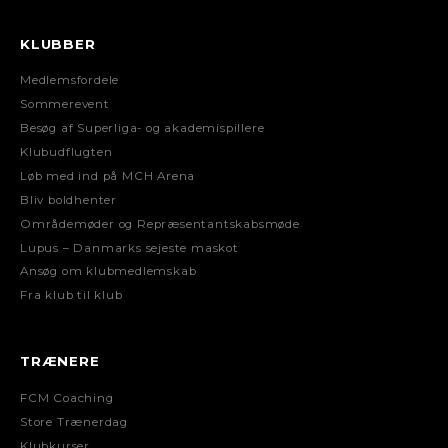
KLUBBER
Medlemsfordele
Sommerevent
Besøg af Superliga- og akademispillere
Klubudflugten
Løb med ind på MCH Arena
Bliv boldhenter
Områdemøder og Repræsentantskabsmøde
Lupus – Danmarks sejeste maskot
Ansøg om klubmedlemskab
Fra klub til klub
TRÆNERE
FCM Coaching
Store Trænerdag
Klubkurser