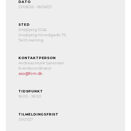
DATO
21/08/26 - 18/06/27
STED
Snejbjerg SG&I
Snejbjerg Hovedgade 75,
7400 Herning
KONTAKTPERSON
Andreas Munk Sørensen
Eventkoordinator
aso@fcm.dk
TIDSPUNKT
16:00 - 18:00
TILMELDINGSFRIST
01/07/27