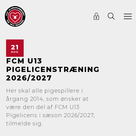
21
AUG
FCM U13
PIGELICENSTRÆNING
2026/2027
Her skal alle pigespillere i
årgang 2014, som ønsker at
være den del af FCM U13
Pigelicens i sæson 2026/2027,
tilmelde sig.