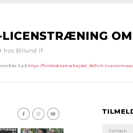
2-LICENSTRÆNING OM
 hos Billund IF.
sområde 5 på
https://fcmklubsamarbejdet.dk/fcm-licensomraa
TILMEL