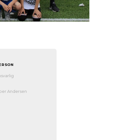
ERSON
n
svarlig
per Andersen