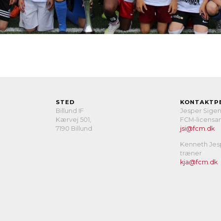
STED
KONTAKTP
Billund IF
Jesper Sige
Kærvej 501,
FCM-licensan
7190 Billund
jsi@fcm.dk
Kenneth Jes
træner
kja@fcm.dk