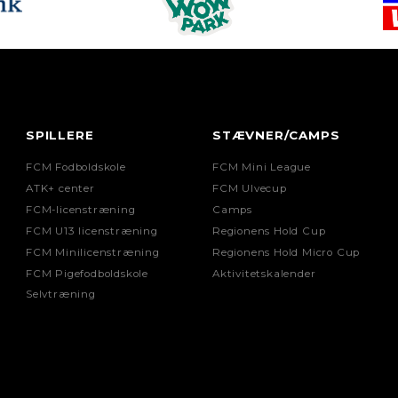
SPILLERE
STÆVNER/CAMPS
FCM Fodboldskole
FCM Mini League
ATK+ center
FCM Ulvecup
FCM-licenstræning
Camps
FCM U13 licenstræning
Regionens Hold Cup
FCM Minilicenstræning
Regionens Hold Micro Cup
FCM Pigefodboldskole
Aktivitetskalender
Selvtræning