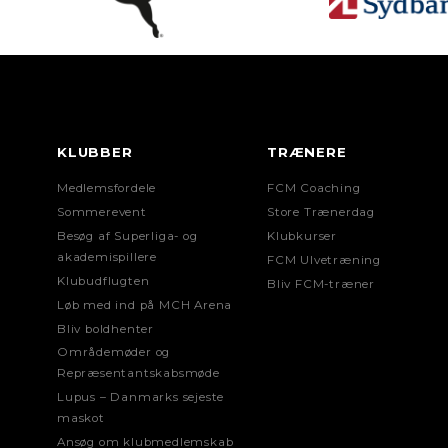
KLUBBER
TRÆNERE
Medlemsfordele
FCM Coaching
Sommerevent
Store Trænerdag
Besøg af Superliga- og
Klubkurser
akademispillere
FCM Ulvetræning
Klubudflugten
Bliv FCM-træner
Løb med ind på MCH Arena
Bliv boldhenter
Områdemøder og
Repræsentantskabsmøde
Lupus – Danmarks sejeste
maskot
Ansøg om klubmedlemskab