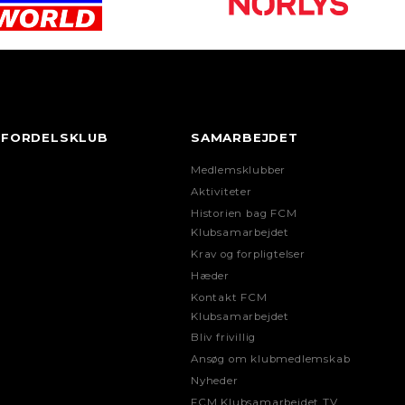
FORDELSKLUB
SAMARBEJDET
Medlemsklubber
Aktiviteter
Historien bag FCM
Klubsamarbejdet
Krav og forpligtelser
Hæder
Kontakt FCM
Klubsamarbejdet
Bliv frivillig
Ansøg om klubmedlemskab
Nyheder
FCM Klubsamarbejdet TV