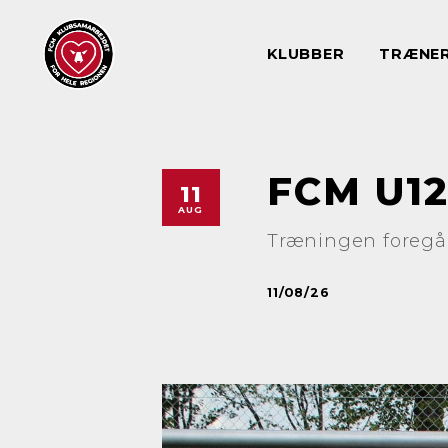
KLUBBER
TRÆNE
FCM U1
11
AUG
Træningen foregår
11/08/26