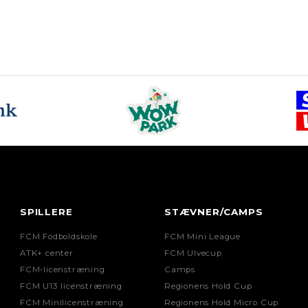
SPILLERE
STÆVNER/CAMPS
FCM Fodboldskole
FCM Mini League
ATK+ center
FCM Ulvecup
FCM-licenstræning
Camps
FCM U13 licenstræning
Regionens Hold Cup
FCM Minilicenstræning
Regionens Hold Micro Cup