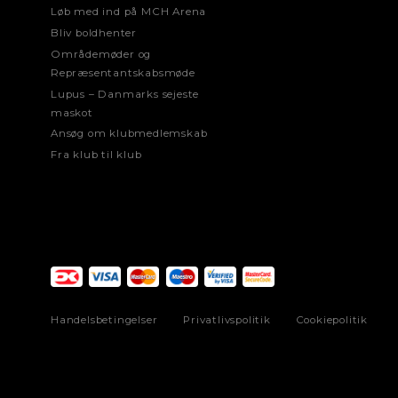
Løb med ind på MCH Arena
Bliv boldhenter
Områdemøder og
Repræsentantskabsmøde
Lupus – Danmarks sejeste
maskot
Ansøg om klubmedlemskab
Fra klub til klub
Handelsbetingelser
Privatlivspolitik
Cookiepolitik