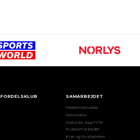
FORDELSKLUB
SAMARBEJDET
Medlemsklubber
Aktiviteter
Historien bag FCM
Klubsamarbejdet
Krav og forpligtelser