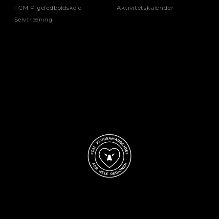
FCM Pigefodboldskole
Aktivitetskalender
Selvtræning