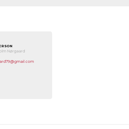
ERSON
olm Nørgaard
ard79@gmail.com