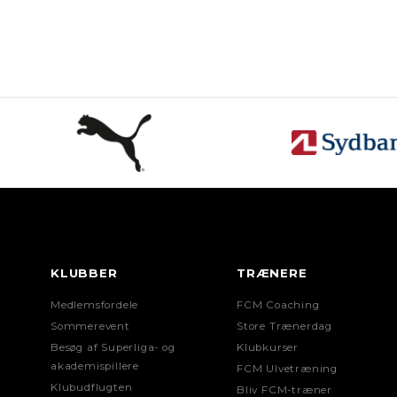
KLUBBER
TRÆNERE
Medlemsfordele
FCM Coaching
Sommerevent
Store Trænerdag
Besøg af Superliga- og
Klubkurser
akademispillere
FCM Ulvetræning
Klubudflugten
Bliv FCM-træner