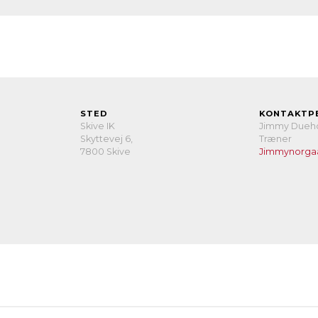
STED
KONTAKTP
Skive IK
Jimmy Dueh
Skyttevej 6,
Træner
7800 Skive
Jimmynorga