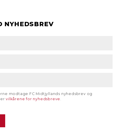
D NYHEDSBREV
gerne modtage FC Midtjyllands nyhedsbrev og
rer
vilkårene for nyhedsbreve
.