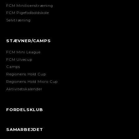
FCM Minilicenstræning
FCM Pigefodboldskole
Selvtræning
STÆVNER/CAMPS
FCM Mini League
FCM Ulvecup
Camps
Regionens Hold Cup
Regionens Hold Micro Cup
Aktivitetskalender
FORDELSKLUB
SAMARBEJDET