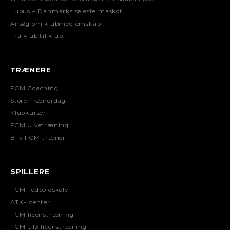
Lupus – Danmarks sejeste maskot
Ansøg om klubmedlemskab
Fra klub til klub
TRÆNERE
FCM Coaching
Store Trænerdag
Klubkurser
FCM Ulvetræning
Bliv FCM-træner
SPILLERE
FCM Fodboldskole
ATK+ center
FCM-licenstræning
FCM U13 licenstræning