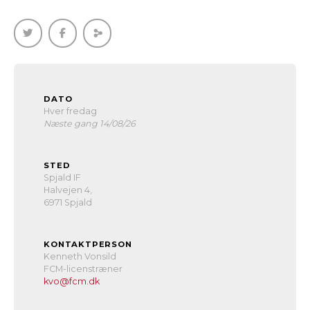
DATO
Hver fredag
Næste gang 14/08/26
STED
Spjald IF
Halvejen 4,
6971 Spjald
KONTAKTPERSON
Kenneth Vonsild
FCM-licenstræner
kvo@fcm.dk