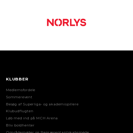
KLUBBER
Medlemsfordele
Sommerevent
Besøg af Superliga- og akademispillere
Klubudflugten
Løb med ind på MCH Arena
Bliv boldhenter
Områdemøder og Repræsentantskabsmøde