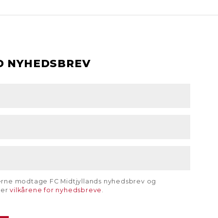
D NYHEDSBREV
gerne modtage FC Midtjyllands nyhedsbrev og
rer
vilkårene for nyhedsbreve
.