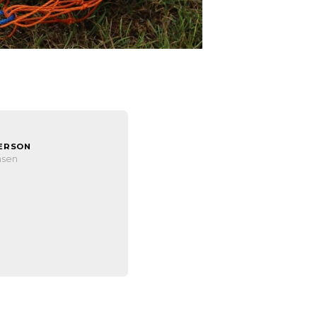
ERSON
nsen