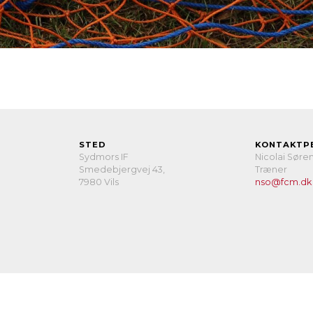
STED
KONTAKTP
Sydmors IF
Nicolai Søre
Smedebjergvej 43,
Træner
7980 Vils
nso@fcm.dk