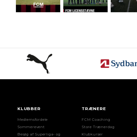
KLUBBER
TRÆNERE
Medlemsfordele
FCM Coaching
Sommerevent
Store Trænerdag
Besøg af Superliga- og
Klubkurser