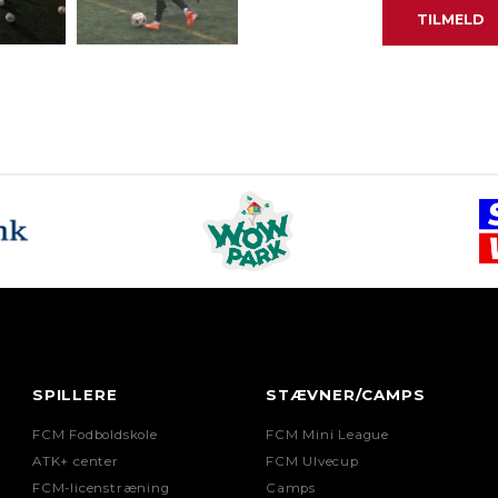
SPILLERE
STÆVNER/CAMPS
FCM Fodboldskole
FCM Mini League
ATK+ center
FCM Ulvecup
FCM-licenstræning
Camps