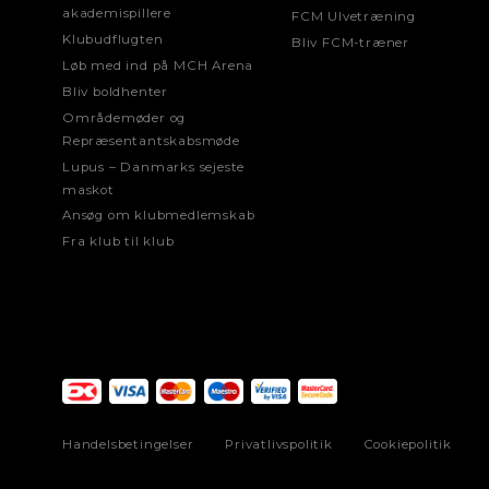
akademispillere
FCM Ulvetræning
Klubudflugten
Bliv FCM-træner
Løb med ind på MCH Arena
Bliv boldhenter
Områdemøder og
Repræsentantskabsmøde
Lupus – Danmarks sejeste
maskot
Ansøg om klubmedlemskab
Fra klub til klub
Handelsbetingelser
Privatlivspolitik
Cookiepolitik