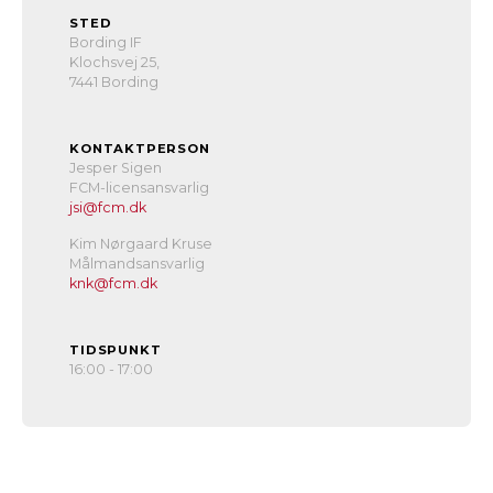
STED
Bording IF
Klochsvej 25,
7441 Bording
KONTAKTPERSON
Jesper Sigen
FCM-licensansvarlig
jsi@fcm.dk
Kim Nørgaard Kruse
Målmandsansvarlig
knk@fcm.dk
TIDSPUNKT
16:00 - 17:00