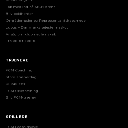
Klubudflugten
Løb med ind på MCH Arena
Bliv boldhenter
Områdemøder og Repræsentantskabsmøde
Lupus – Danmarks sejeste maskot
Ansøg om klubmedlemskab
Fra klub til klub
TRÆNERE
FCM Coaching
Store Trænerdag
Klubkurser
FCM Ulvetræning
Bliv FCM-træner
SPILLERE
FCM Fodboldskole