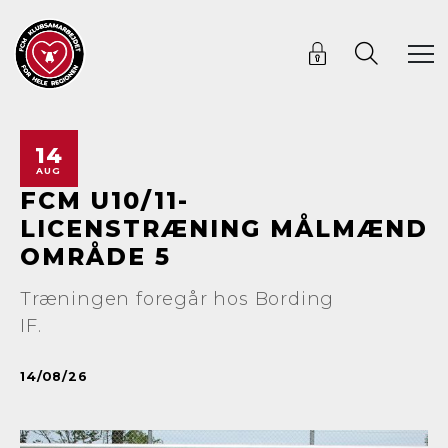
14
AUG
FCM U10/11-
LICENSTRÆNING MÅLMÆND
OMRÅDE 5
Træningen foregår hos Bording
IF.
14/08/26