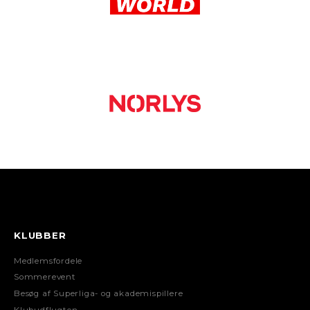
KLUBBER
Medlemsfordele
Sommerevent
Besøg af Superliga- og akademispillere