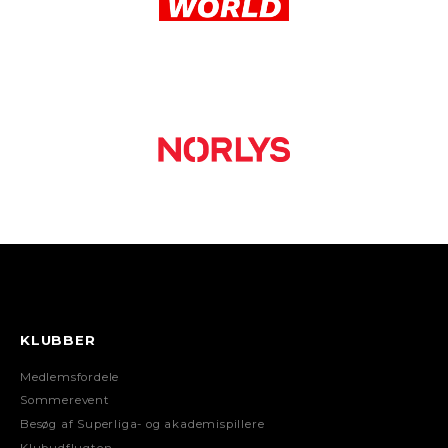
KLUBBER
Medlemsfordele
Sommerevent
Besøg af Superliga- og akademispillere