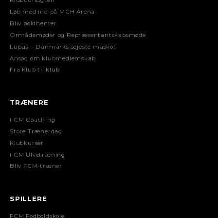
Klubudflugten
Løb med ind på MCH Arena
Bliv boldhenter
Områdemøder og Repræsentantskabsmøde
Lupus – Danmarks sejeste maskot
Ansøg om klubmedlemskab
Fra klub til klub
TRÆNERE
FCM Coaching
Store Trænerdag
Klubkurser
FCM Ulvetræning
Bliv FCM-træner
SPILLERE
FCM Fodboldskole