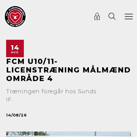
14
AUG
FCM U10/11-
LICENSTRÆNING MÅLMÆND
OMRÅDE 4
Træningen foregår hos Sunds
IF.
14/08/26