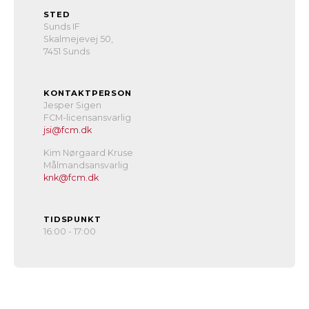
STED
Sunds IF
Skalmejevej 50,
7451 Sunds
KONTAKTPERSON
Jesper Sigen
FCM-licensansvarlig
jsi@fcm.dk
Kim Nørgaard Kruse
Målmandsansvarlig
knk@fcm.dk
TIDSPUNKT
16:00 - 17:00