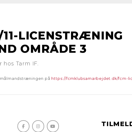
/11-LICENSTRÆNING
D OMRÅDE 3
 hos Tarm IF.
smålmandstræningen på
https://fcmklubsamarbejdet.dk/fcm-l
TILMEL