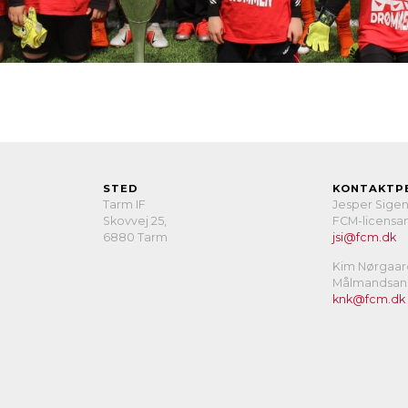
STED
KONTAKTP
Tarm IF
Jesper Sige
Skovvej 25,
FCM-licensan
6880 Tarm
jsi@fcm.dk
Kim Nørgaar
Målmandsans
knk@fcm.dk