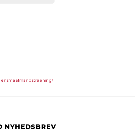
icensmaalmandstraening/
D NYHEDSBREV