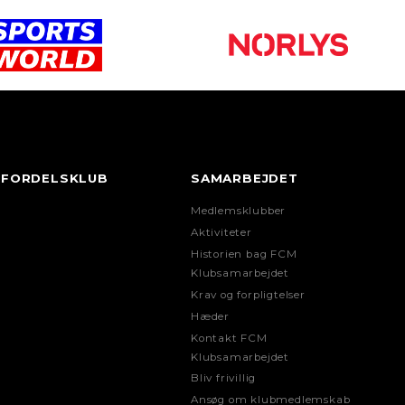
FORDELSKLUB
SAMARBEJDET
Medlemsklubber
Aktiviteter
Historien bag FCM
Klubsamarbejdet
Krav og forpligtelser
Hæder
Kontakt FCM
Klubsamarbejdet
Bliv frivillig
Ansøg om klubmedlemskab