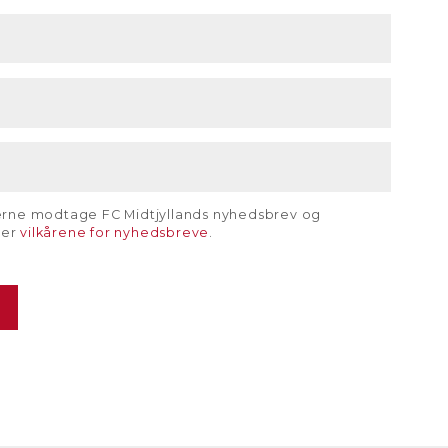
gerne modtage FC Midtjyllands nyhedsbrev og
rer
vilkårene for nyhedsbreve
.