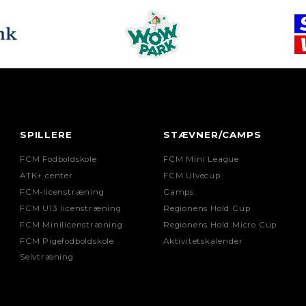
SPILLERE
STÆVNER/CAMPS
FCM Fodboldskole
FCM Mini League
ATK+ center
FCM Ulvecup
FCM-licenstræning
Camps
FCM U13 licenstræning
Regionens Hold Cup
FCM Minilicenstræning
Regionens Hold Micro Cup
FCM Pigefodboldskole
Aktivitetskalender
Selvtræning