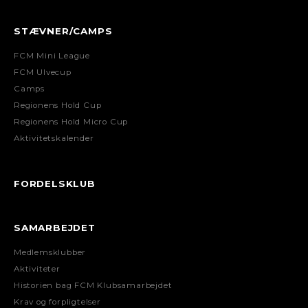
STÆVNER/CAMPS
FCM Mini League
FCM Ulvecup
Camps
Regionens Hold Cup
Regionens Hold Micro Cup
Aktivitetskalender
FORDELSKLUB
SAMARBEJDET
Medlemsklubber
Aktiviteter
Historien bag FCM Klubsamarbejdet
Krav og forpligtelser