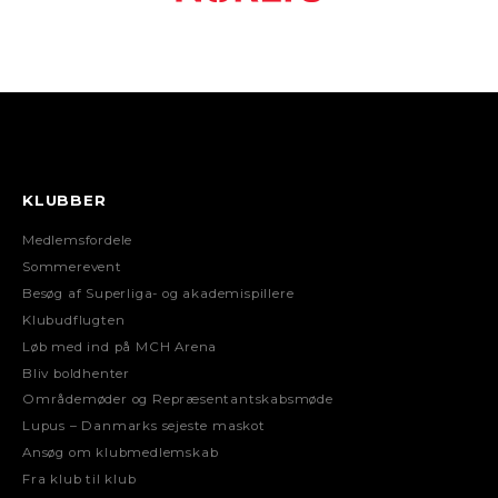
KLUBBER
Medlemsfordele
Sommerevent
Besøg af Superliga- og akademispillere
Klubudflugten
Løb med ind på MCH Arena
Bliv boldhenter
Områdemøder og Repræsentantskabsmøde
Lupus – Danmarks sejeste maskot
Ansøg om klubmedlemskab
Fra klub til klub