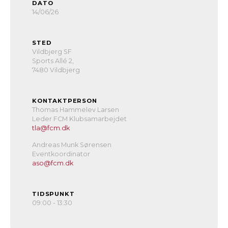
DATO
14/06/26
STED
Vildbjerg SF
Sports Allé 2,
7480 Vildbjerg
KONTAKTPERSON
Thomas Hammelev Larsen
Leder FCM Klubsamarbejdet
tla@fcm.dk
Andreas Munk Sørensen
Eventkoordinator
aso@fcm.dk
TIDSPUNKT
09:00 - 13:30