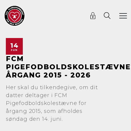
14
JUN
FCM
PIGEFODBOLDSKOLESTÆVNE
ÅRGANG 2015 - 2026
Her skal du tilkendegive, om dit
datter deltager i FCM
Pigefodboldskolestævne for
årgang 2015, som afholdes
søndag den 14. juni.