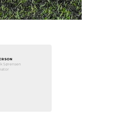
ERSON
k Sørensen
nator