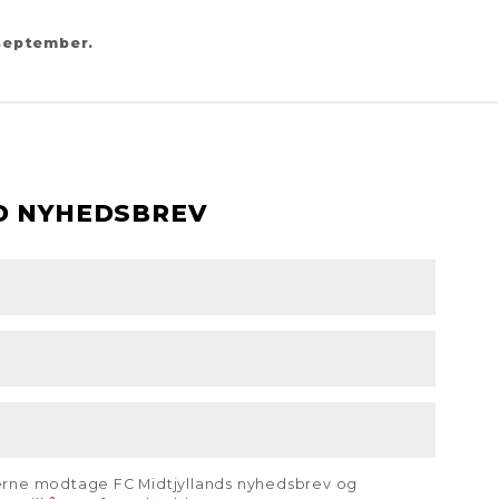
 september.
D NYHEDSBREV
gerne modtage FC Midtjyllands nyhedsbrev og