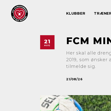
KLUBBER
TRÆNE
FCM MI
21
AUG
Her skal alle dren
2019, som ønsker 
tilmelde sig.
21/08/26