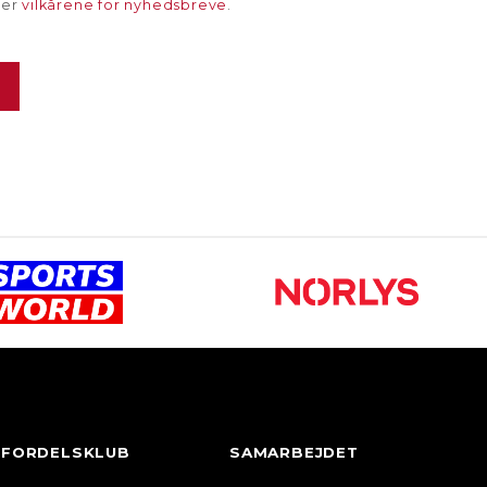
rer
vilkårene for nyhedsbreve
.
FORDELSKLUB
SAMARBEJDET