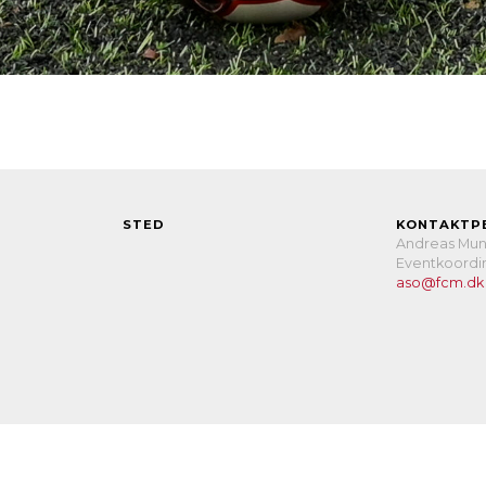
STED
KONTAKTP
Andreas Mun
Eventkoordi
aso@fcm.dk