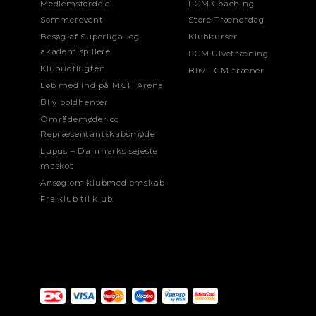
Medlemsfordele
FCM Coaching
Sommerevent
Store Trænerdag
Besøg af Superliga- og
Klubkurser
akademispillere
FCM Ulvetræning
Klubudflugten
Bliv FCM-træner
Løb med ind på MCH Arena
Bliv boldhenter
Områdemøder og
Repræsentantskabsmøde
Lupus – Danmarks sejeste
maskot
Ansøg om klubmedlemskab
Fra klub til klub