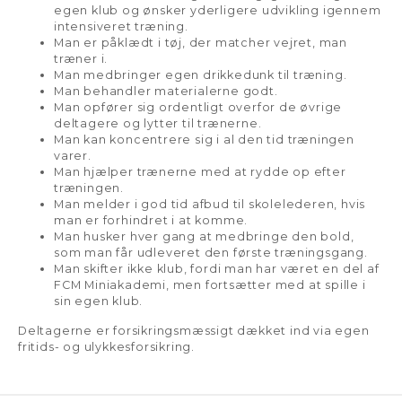
egen klub og ønsker yderligere udvikling igennem
intensiveret træning.
Man er påklædt i tøj, der matcher vejret, man
træner i.
Man medbringer egen drikkedunk til træning.
Man behandler materialerne godt.
Man opfører sig ordentligt overfor de øvrige
deltagere og lytter til trænerne.
Man kan koncentrere sig i al den tid træningen
varer.
Man hjælper trænerne med at rydde op efter
træningen.
Man melder i god tid afbud til skolelederen, hvis
man er forhindret i at komme.
Man husker hver gang at medbringe den bold,
som man får udleveret den første træningsgang.
Man skifter ikke klub, fordi man har været en del af
FCM Miniakademi, men fortsætter med at spille i
sin egen klub.
Deltagerne er forsikringsmæssigt dækket ind via egen
fritids- og ulykkesforsikring.