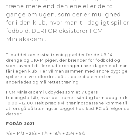
træne mere end den ene eller de to
gange om ugen, som der er mulighed
for i den klub, hvor man til dagligt spiller
fodbold. DERFOR eksisterer FCM
Miniakademi.
Tilbuddet om ekstra træning gælder for de U8-14
drenge og U10-14 piger, der brænder for fodbold og
som savner lidt flere udfordringer i hverdagen end man
får i egen klub. Her vil man sammen med andre dygtige
spillere blive udfordret på sit potentiale med en
anderledes og målrettet træning.
FCM Miniakademi udbydes som et 7 ugers
træningsforløb, hvor der trænes søndag formiddag fra kl.
10.00 – 12.00. Helt præcis vil træningspassene komme til
at foregå på træningsanlægget hos Ikast FC på følgende
datoer:
FORÅR 2021
7/3 + 14/3 + 21/3 + 11/4 + 18/4 + 25/4 + 9/5