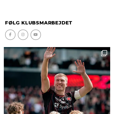
FØLG KLUBSMARBEJDET