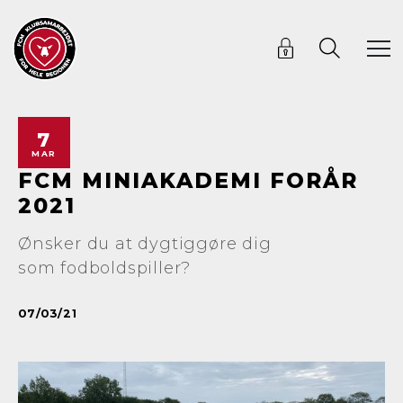
7
MAR
FCM MINIAKADEMI FORÅR
2021
Ønsker du at dygtiggøre dig
som fodboldspiller?
07/03/21