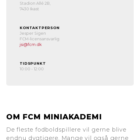
Stadion Allé 2B,
7430 Ikast
KONTAKTPERSON
Jesper Sigen
FCM-licensansvarlig
jsi@fcm.dk
TIDSPUNKT
10:00 - 12:00
OM FCM MINIAKADEMI
De fleste fodboldspillere vil gerne blive
endnu dygtigere. Mange vil også gerne