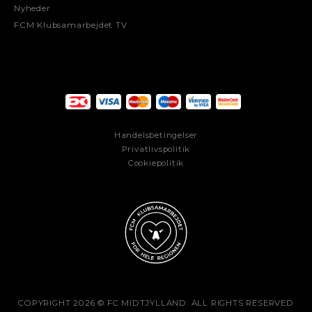
Nyheder
FCM Klubsamarbejdet TV
Handelsbetingelser
Privatlivspolitik
Cookiepolitik
COPYRIGHT 2026 © FC MIDTJYLLAND. ALL RIGHTS RESERVED