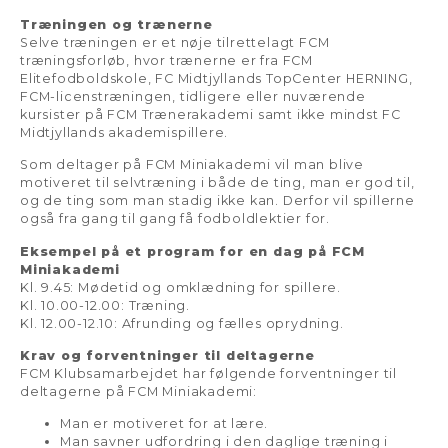
Træningen og trænerne
Selve træningen er et nøje tilrettelagt FCM
træningsforløb, hvor trænerne er fra FCM
Elitefodboldskole, FC Midtjyllands TopCenter HERNING,
FCM-licenstræningen, tidligere eller nuværende
kursister på FCM Trænerakademi samt ikke mindst FC
Midtjyllands akademispillere.
Som deltager på FCM Miniakademi vil man blive
motiveret til selvtræning i både de ting, man er god til,
og de ting som man stadig ikke kan. Derfor vil spillerne
også fra gang til gang få fodboldlektier for.
Eksempel på et program for en dag på FCM
Miniakademi
Kl. 9.45: Mødetid og omklædning for spillere.
Kl. 10.00-12.00: Træning.
Kl. 12.00-12.10: Afrunding og fælles oprydning.
Krav og forventninger til deltagerne
FCM Klubsamarbejdet har følgende forventninger til
deltagerne på FCM Miniakademi:
Man er motiveret for at lære.
Man savner udfordring i den daglige træning i