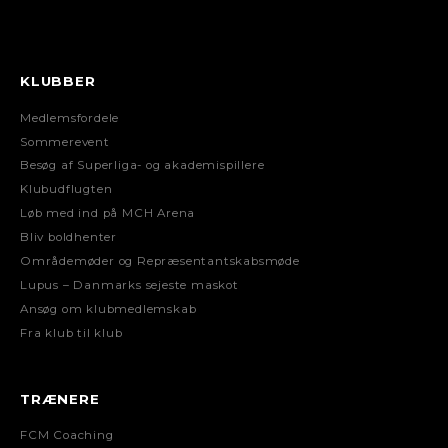
KLUBBER
Medlemsfordele
Sommerevent
Besøg af Superliga- og akademispillere
Klubudflugten
Løb med ind på MCH Arena
Bliv boldhenter
Områdemøder og Repræsentantskabsmøde
Lupus – Danmarks sejeste maskot
Ansøg om klubmedlemskab
Fra klub til klub
TRÆNERE
FCM Coaching