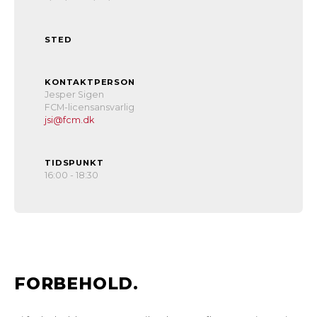
STED
KONTAKTPERSON
Jesper Sigen
FCM-licensansvarlig
jsi@fcm.dk
TIDSPUNKT
16:00 - 18:30
FORBEHOLD.