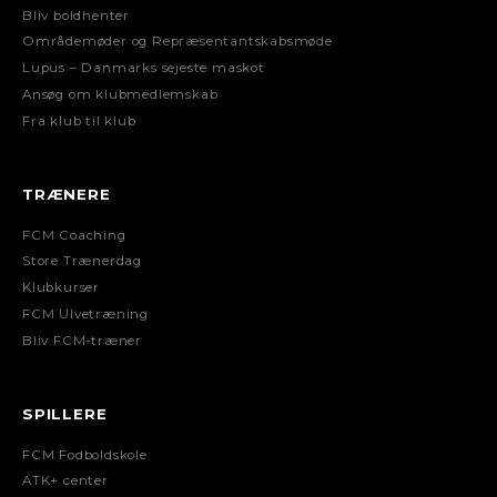
Bliv boldhenter
Områdemøder og Repræsentantskabsmøde
Lupus – Danmarks sejeste maskot
Ansøg om klubmedlemskab
Fra klub til klub
TRÆNERE
FCM Coaching
Store Trænerdag
Klubkurser
FCM Ulvetræning
Bliv FCM-træner
SPILLERE
FCM Fodboldskole
ATK+ center