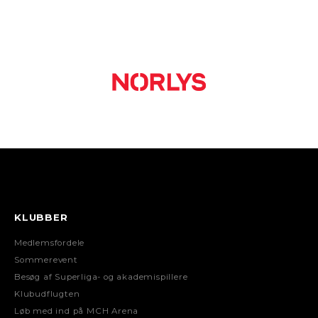
KLUBBER
Medlemsfordele
Sommerevent
Besøg af Superliga- og akademispillere
Klubudflugten
Løb med ind på MCH Arena