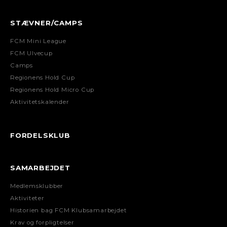
STÆVNER/CAMPS
FCM Mini League
FCM Ulvecup
Camps
Regionens Hold Cup
Regionens Hold Micro Cup
Aktivitetskalender
FORDELSKLUB
SAMARBEJDET
Medlemsklubber
Aktiviteter
Historien bag FCM Klubsamarbejdet
Krav og forpligtelser