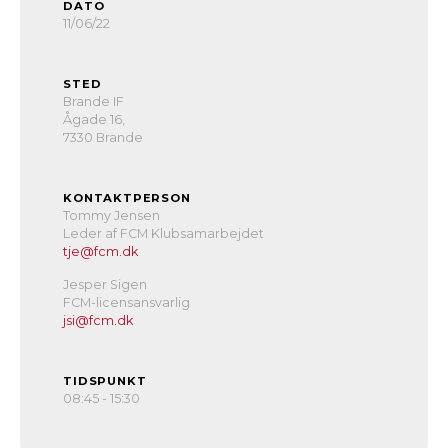
DATO
11/06/22
STED
Brande IF
Ågade 16,
7330 Brande
KONTAKTPERSON
Tommy Jensen
Leder af FCM Klubsamarbejdet
tje@fcm.dk
Jesper Sigen
FCM-licensansvarlig
jsi@fcm.dk
TIDSPUNKT
08:45 - 15:30