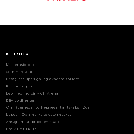
KLUBBER
Medlemsfordele
Sommerevent
Besøg af Superliga- og akademispillere
Klubudflugten
Løb med ind på MCH Arena
Bliv boldhenter
Områdemøder og Repræsentantskabsmøde
Lupus – Danmarks sejeste maskot
Ansøg om klubmedlemskab
Fra klub til klub