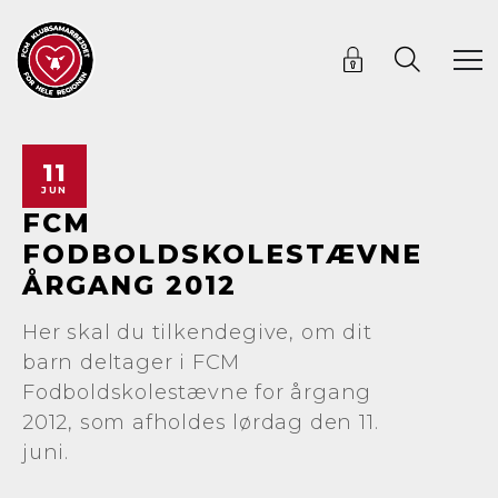
11
JUN
FCM
FODBOLDSKOLESTÆVNE
ÅRGANG 2012
Her skal du tilkendegive, om dit
barn deltager i FCM
Fodboldskolestævne for årgang
2012, som afholdes lørdag den 11.
juni.