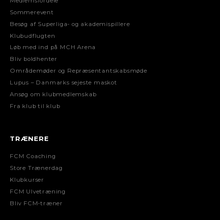
Medlemsfordele
Sommerevent
Besøg af Superliga- og akademispillere
Klubudflugten
Løb med ind på MCH Arena
Bliv boldhenter
Områdemøder og Repræsentantskabsmøde
Lupus – Danmarks sejeste maskot
Ansøg om klubmedlemskab
Fra klub til klub
TRÆNERE
FCM Coaching
Store Trænerdag
Klubkurser
FCM Ulvetræning
Bliv FCM-træner