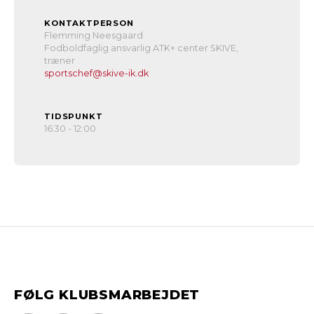
KONTAKTPERSON
Flemming Neesgaard
Fodboldfaglig ansvarlig ATK+ center SKIVE,
træner
sportschef@skive-ik.dk
TIDSPUNKT
16:30 - 12:00
FØLG KLUBSMARBEJDET