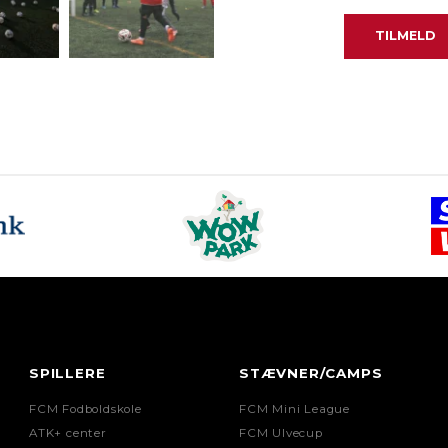
SPILLERE
STÆVNER/CAMPS
FCM Fodboldskole
FCM Mini League
ATK+ center
FCM Ulvecup