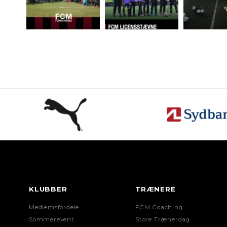
KLUBBER
TRÆNERE
Medlemsfordele
FCM Coaching
Sommerevent
Store Trænerdag