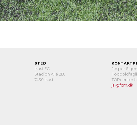
STED
KONTAKTP
Ikast FC
Jesper Sige
Stadion Allé 2B,
Fodboldfagli
7430 Ikast
TOPcenter fo
jsi@fcm.dk