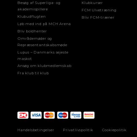
Besøg af Superliga- og
Klubkurser
akademispillere
FCM Ulvetræning
Klubudflugten
Bliv FCM-træner
Løb med ind på MCH Arena
Bliv boldhenter
Områdemøder og
Repræsentantskabsmøde
Lupus – Danmarks sejeste
maskot
Ansøg om klubmedlemskab
Fra klub til klub
Handelsbetingelser
Privatlivspolitik
Cookiepolitik