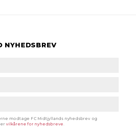
D NYHEDSBREV
gerne modtage FC Midtjyllands nyhedsbrev og
rer
vilkårene for nyhedsbreve
.