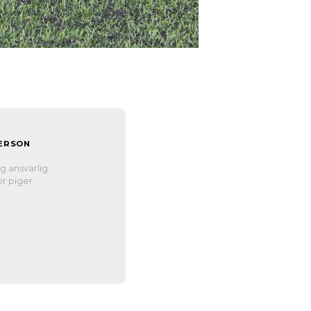
ERSON
n
g ansvarlig
r piger