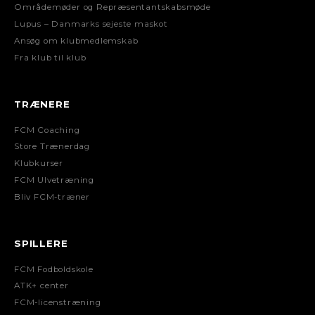
Områdemøder og Repræsentantskabsmøde
Lupus – Danmarks sejeste maskot
Ansøg om klubmedlemskab
Fra klub til klub
TRÆNERE
FCM Coaching
Store Trænerdag
Klubkurser
FCM Ulvetræning
Bliv FCM-træner
SPILLERE
FCM Fodboldskole
ATK+ center
FCM-licenstræning