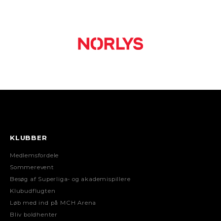
KLUBBER
Medlemsfordele
Sommerevent
Besøg af Superliga- og akademispillere
Klubudflugten
Løb med ind på MCH Arena
Bliv boldhenter