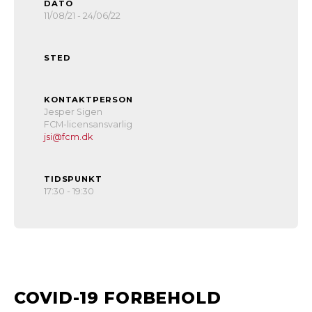
DATO
11/08/21 - 24/06/22
STED
KONTAKTPERSON
Jesper Sigen
FCM-licensansvarlig
jsi@fcm.dk
TIDSPUNKT
17:30 - 19:30
COVID-19 FORBEHOLD