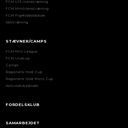
FCM U13 licenstræning
FCM Minilicenstræning
FCM Pigefodboldskole
Selvtræning
STÆVNER/CAMPS
FCM Mini League
FCM Ulvecup
Camps
Regionens Hold Cup
Regionens Hold Micro Cup
Aktivitetskalender
FORDELSKLUB
SAMARBEJDET