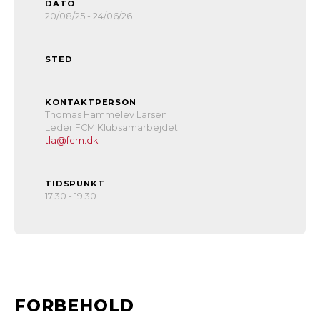
DATO
20/08/25 - 24/06/26
STED
KONTAKTPERSON
Thomas Hammelev Larsen
Leder FCM Klubsamarbejdet
tla@fcm.dk
TIDSPUNKT
17:30 - 19:30
FORBEHOLD