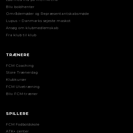
Bliv boldhenter
Områdemøder og Repræsentantskabsmøde
Lupus – Danmarks sejeste maskot
Ansøg om klubmedlemskab
Fra klub til klub
TRÆNERE
FCM Coaching
Store Trænerdag
Klubkurser
FCM Ulvetræning
Bliv FCM-træner
SPILLERE
FCM Fodboldskole
ATK+ center