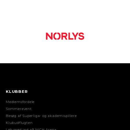
KLUBBER
Medlemsfordele
Sommerevent
Besøg af Superliga- og akademispillere
Klubudflugten
Løb med ind på MCH Arena