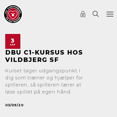
3
SEP
DBU C1-KURSUS HOS
VILDBJERG SF
Kurset tager udgangspunkt i
dig som træner og hjælper for
spilleren, så spilleren lærer at
løse spillet på egen hånd.
03/09/20