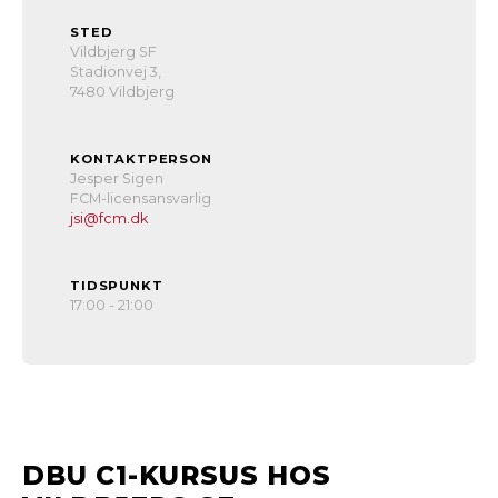
STED
Vildbjerg SF
Stadionvej 3,
7480 Vildbjerg
KONTAKTPERSON
Jesper Sigen
FCM-licensansvarlig
jsi@fcm.dk
TIDSPUNKT
17:00 - 21:00
DBU C1-KURSUS HOS