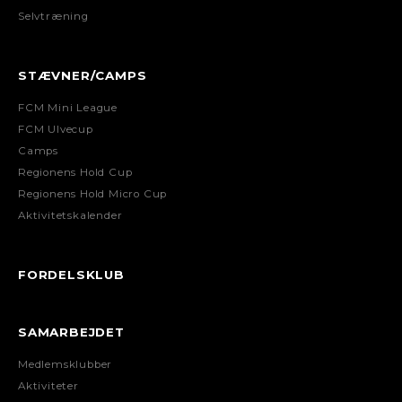
Selvtræning
STÆVNER/CAMPS
FCM Mini League
FCM Ulvecup
Camps
Regionens Hold Cup
Regionens Hold Micro Cup
Aktivitetskalender
FORDELSKLUB
SAMARBEJDET
Medlemsklubber
Aktiviteter