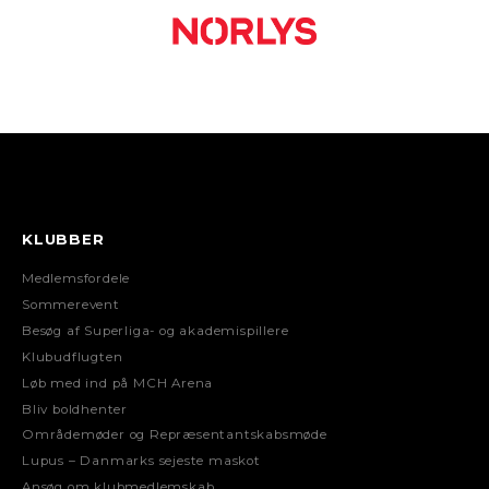
KLUBBER
Medlemsfordele
Sommerevent
Besøg af Superliga- og akademispillere
Klubudflugten
Løb med ind på MCH Arena
Bliv boldhenter
Områdemøder og Repræsentantskabsmøde
Lupus – Danmarks sejeste maskot
Ansøg om klubmedlemskab