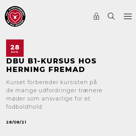
28
AUG
DBU B1-KURSUS HOS
HERNING FREMAD
Kurset forbereder kursisten på
de mange udfordringer trænere
møder som ansvarlige for et
fodboldhold.
28/08/21