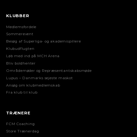
KLUBBER
Medlemsfordele
Sommerevent
Besøg af Superliga- og akademispillere
Klubudflugten
Løb med ind på MCH Arena
Bliv boldhenter
Områdemøder og Repræsentantskabsmøde
Lupus – Danmarks sejeste maskot
Ansøg om klubmedlemskab
Fra klub til klub
TRÆNERE
FCM Coaching
Store Trænerdag