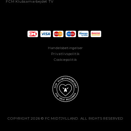
FCM Klubsamarbejdet TV
Handelsbetingelser
Privatlivspolitik
Cookiepolitik
COPYRIGHT 2026 © FC MIDTJYLLAND. ALL RIGHTS RESERVED