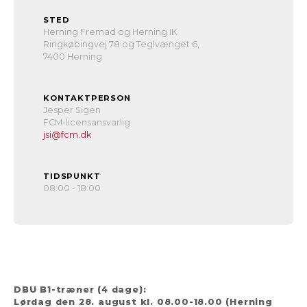
STED
Herning Fremad og Herning IK
Ringkøbingvej 78 og Teglvænget 6,
7400 Herning
KONTAKTPERSON
Jesper Sigen
FCM-licensansvarlig
jsi@fcm.dk
TIDSPUNKT
08:00 - 18:00
DBU B1-træner (4 dage):
Lørdag den 28. august kl. 08.00-18.00 (Herning