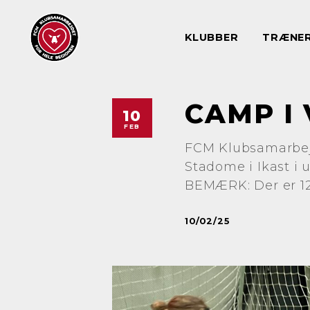
KLUBBER
TRÆNE
CAMP I 
10
FEB
FCM Klubsamarbejd
Stadome i Ikast i 
BEMÆRK: Der er 12
10/02/25