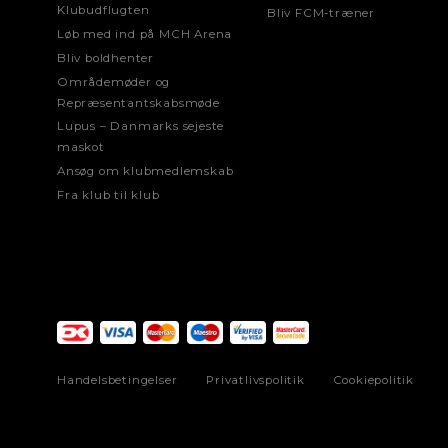
Klubudflugten
Bliv FCM-træner
Løb med ind på MCH Arena
Bliv boldhenter
Områdemøder og
Repræsentantskabsmøde
Lupus – Danmarks sejeste
maskot
Ansøg om klubmedlemskab
Fra klub til klub
Handelsbetingelser
Privatlivspolitik
Cookiepolitik