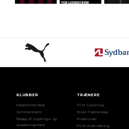
KLUBBER
TRÆNERE
Medlemsfordele
FCM Coaching
Sommerevent
Store Trænerdag
Besøg af Superliga- og
Klubkurser
akademispillere
FCM Ulvetræning