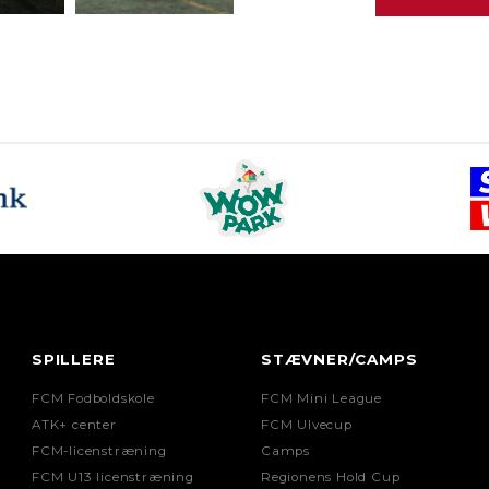
SPILLERE
STÆVNER/CAMPS
FCM Fodboldskole
FCM Mini League
ATK+ center
FCM Ulvecup
FCM-licenstræning
Camps
FCM U13 licenstræning
Regionens Hold Cup