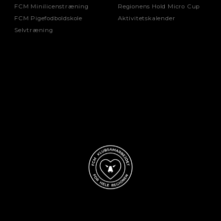
FCM Minilicenstræning
Regionens Hold Micro Cup
FCM Pigefodboldskole
Aktivitetskalender
Selvtræning