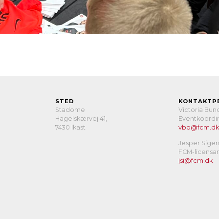
STED
KONTAKTP
Stadome
Victoria Bun
Hagelskærvej 41,
Eventkoordi
7430 Ikast
vbo@fcm.dk
Jesper Sige
FCM-licensan
jsi@fcm.dk