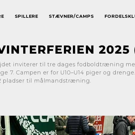
RE
SPILLERE
STÆVNER/CAMPS
FORDELSKL
VINTERFERIEN 2025 
et inviterer til tre dages fodboldtræning m
uge 7. Campen er for U10–U14 piger og drenge
 pladser til målmandstræning.