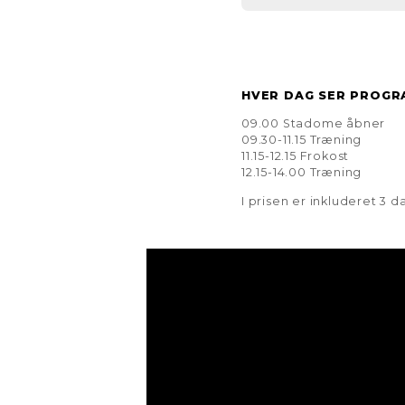
HVER DAG SER PROGR
09.00 Stadome åbner
09.30-11.15 Træning
11.15-12.15 Frokost
12.15-14.00 Træning
I prisen er inkluderet 3 