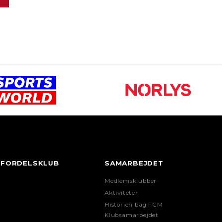
FORDELSKLUB
SAMARBEJDET
Medlemsklubber
Aktiviteter
Historien bag FCM
Klubsamarbejdet