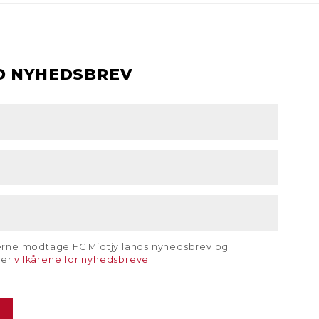
D NYHEDSBREV
gerne modtage FC Midtjyllands nyhedsbrev og
rer
vilkårene for nyhedsbreve
.