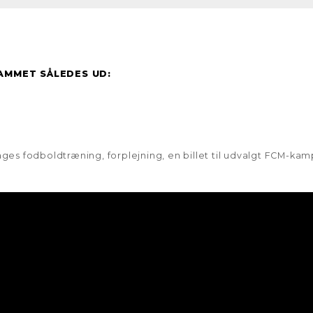
AMMET SÅLEDES UD:
dages fodboldtræning, forplejning, en billet til udvalgt FCM-k