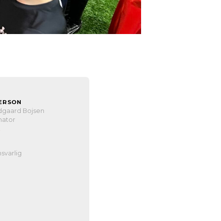
ERSON
dgaard Bojsen
nator
n
svarlig