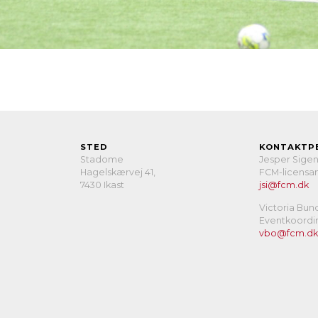
STED
KONTAKTP
Stadome
Jesper Sige
Hagelskærvej 41,
FCM-licensan
7430 Ikast
jsi@fcm.dk
Victoria Bun
Eventkoordi
vbo@fcm.dk