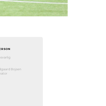
ERSON
n
svarlig
dgaard Bojsen
nator