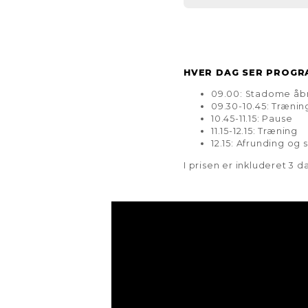
HVER DAG SER PROGR
09.00: Stadome åb
09.30-10.45: Trænin
10.45-11.15: Pause
11.15-12.15: Træning
12.15: Afrunding og
I prisen er inkluderet 3 