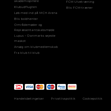
akademispillere
FCM Ulvetræning
Klubudflugten
Bliv FCM-træner
Løb med ind på MCH Arena
Bliv boldhenter
Områdemøder og
Repræsentantskabsmøde
Lupus – Danmarks sejeste
maskot
Ansøg om klubmedlemskab
Fra klub til klub
Handelsbetingelser
Privatlivspolitik
Cookiepolitik