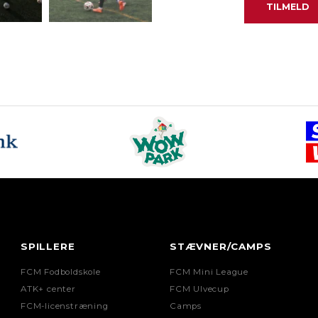
SPILLERE
STÆVNER/CAMPS
FCM Fodboldskole
FCM Mini League
ATK+ center
FCM Ulvecup
FCM-licenstræning
Camps