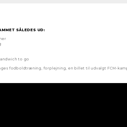
AMMET SÅLEDES UD:
ner
g
 sandwich to go
dages fodboldtræning, forplejning, en billet til udvalgt FCM-k