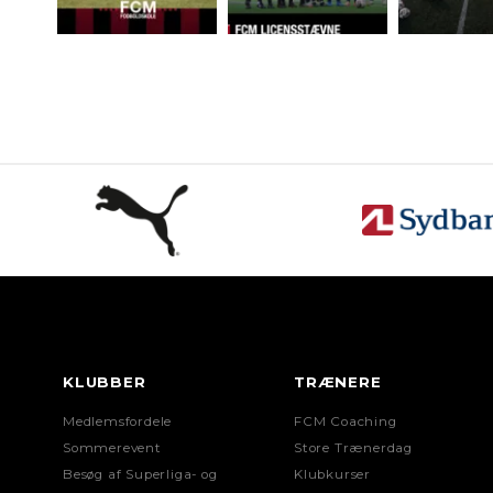
KLUBBER
TRÆNERE
Medlemsfordele
FCM Coaching
Sommerevent
Store Trænerdag
Besøg af Superliga- og
Klubkurser