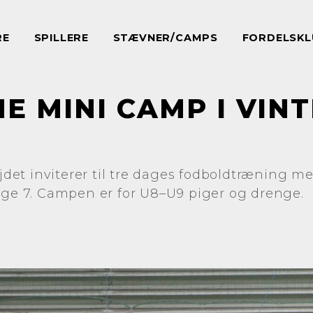
RE
SPILLERE
STÆVNER/CAMPS
FORDELSKL
E MINI CAMP I VIN
et inviterer til tre dages fodboldtræning m
 uge 7. Campen er for U8–U9 piger og drenge.