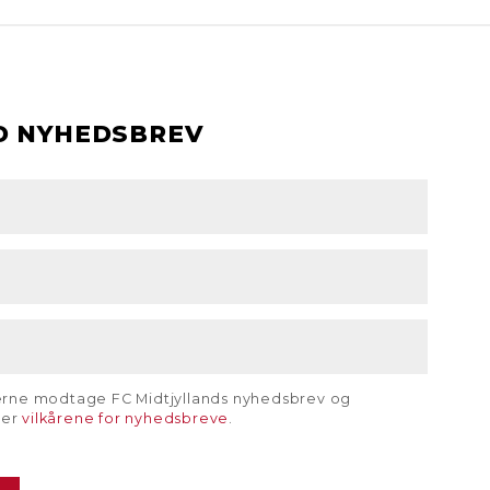
D NYHEDSBREV
gerne modtage FC Midtjyllands nyhedsbrev og
rer
vilkårene for nyhedsbreve
.