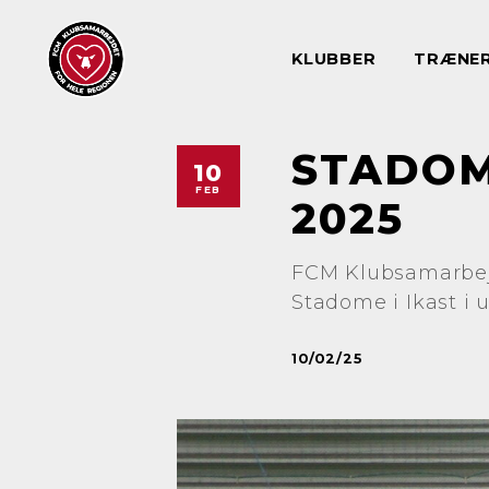
KLUBBER
TRÆNE
STADOM
10
FEB
2025
FCM Klubsamarbejd
Stadome i Ikast i
10/02/25