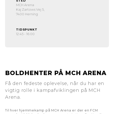
STED
MCH Arena
Kaj Zartows Vej 5,
7400 Herning
TIDSPUNKT
12:45 - 16:00
BOLDHENTER PÅ MCH ARENA
Få den fedeste oplevelse, når du har en
vigtig rolle i kampafviklingen på MCH
Arena.
Til hver hjemmekamp på MCH Arena er der en FCM