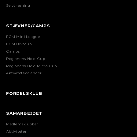
Selvtræning
STÆVNER/CAMPS
FCM Mini League
FCM Ulvecup
Camps
Regionens Hold Cup
Regionens Hold Micro Cup
Aktivitetskalender
FORDELSKLUB
SAMARBEJDET
Medlemsklubber
Aktiviteter