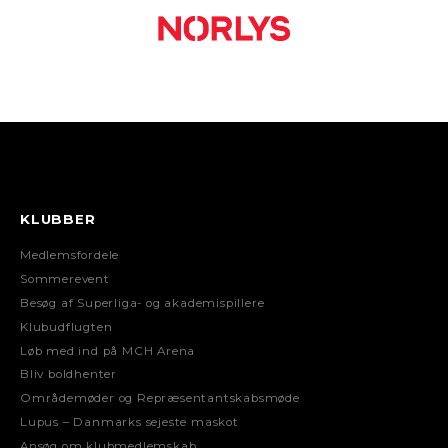
KLUBBER
Medlemsfordele
Sommerevent
Besøg af Superliga- og akademispillere
Klubudflugten
Løb med ind på MCH Arena
Bliv boldhenter
Områdemøder og Repræsentantskabsmøde
Lupus – Danmarks sejeste maskot
Ansøg om klubmedlemskab