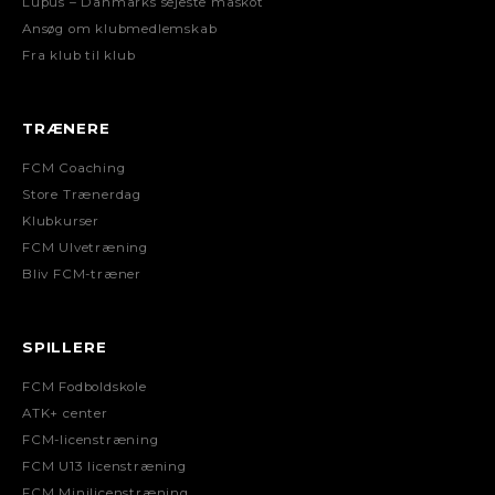
Lupus – Danmarks sejeste maskot
Ansøg om klubmedlemskab
Fra klub til klub
TRÆNERE
FCM Coaching
Store Trænerdag
Klubkurser
FCM Ulvetræning
Bliv FCM-træner
SPILLERE
FCM Fodboldskole
ATK+ center
FCM-licenstræning
FCM U13 licenstræning
FCM Minilicenstræning