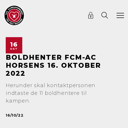
16
OKT
BOLDHENTER FCM-AC
HORSENS 16. OKTOBER
2022
Herunder skal kontaktpersonen
indtaste de 11 boldhentere til
kampen.
16/10/22