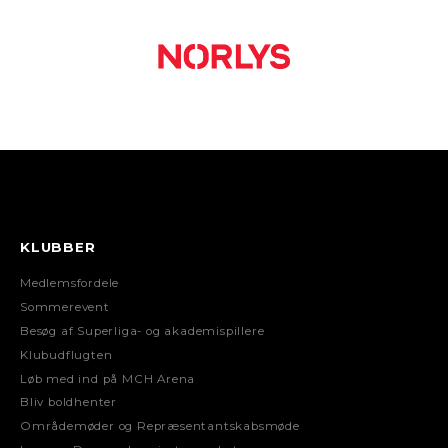
KLUBBER
Medlemsfordele
Sommerevent
Besøg af Superliga- og akademispillere
Klubudflugten
Løb med ind på MCH Arena
Bliv boldhenter
Områdemøder og Repræsentantskabsmøde