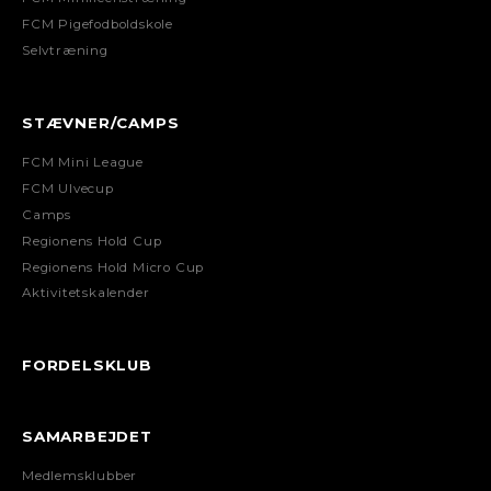
FCM Pigefodboldskole
Selvtræning
STÆVNER/CAMPS
FCM Mini League
FCM Ulvecup
Camps
Regionens Hold Cup
Regionens Hold Micro Cup
Aktivitetskalender
FORDELSKLUB
SAMARBEJDET
Medlemsklubber