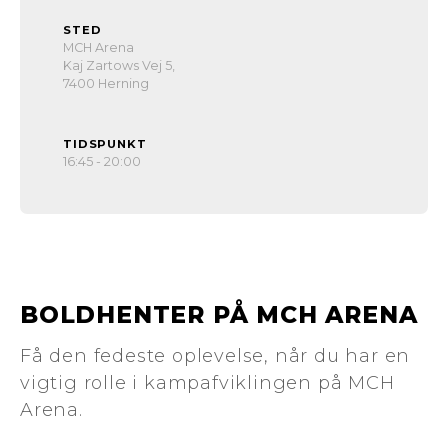
STED
MCH Arena
Kaj Zartows Vej 5,
7400 Herning
TIDSPUNKT
16:45 - 20:00
BOLDHENTER PÅ MCH ARENA
Få den fedeste oplevelse, når du har en
vigtig rolle i kampafviklingen på MCH
Arena.