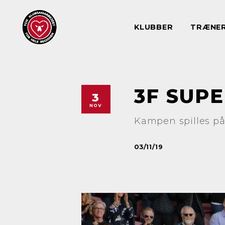
KLUBBER
TRÆNE
3F SUPE
3
NOV
Kampen spilles på
03/11/19