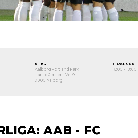
STED
TIDSPUNKT
Aalborg Portland Park
16:00 - 18:00
Harald Jensens Vej 9,
9000 Aalborg
RLIGA: AAB - FC