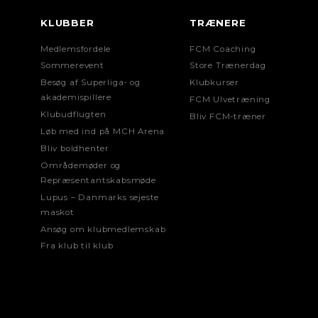
KLUBBER
TRÆNERE
Medlemsfordele
FCM Coaching
Sommerevent
Store Trænerdag
Besøg af Superliga- og
Klubkurser
akademispillere
FCM Ulvetræning
Klubudflugten
Bliv FCM-træner
Løb med ind på MCH Arena
Bliv boldhenter
Områdemøder og
Repræsentantskabsmøde
Lupus – Danmarks sejeste
maskot
Ansøg om klubmedlemskab
Fra klub til klub