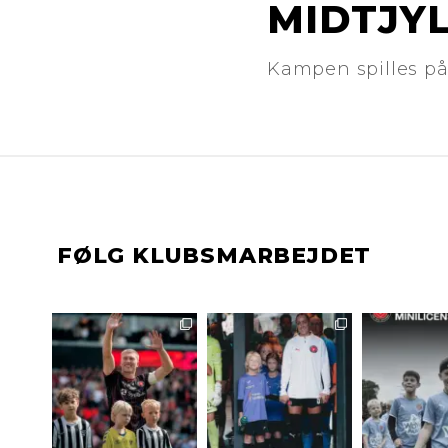
MIDTJY
Kampen spilles på
FØLG KLUBSMARBEJDET