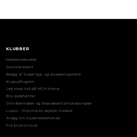
KLUBBER
Medlemsfordele
Sommerevent
Besøg af Superliga- og akademispillere
Klubudflugten
Løb med ind på MCH Arena
Bliv boldhenter
Områdemøder og Repræsentantskabsmøde
Lupus – Danmarks sejeste maskot
Ansøg om klubmedlemskab
Fra klub til klub